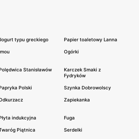
Jogurt typu greckiego
Papier toaletowy Lanna
Imou
Ogórki
Polędwica Stanisławów
Karczek Smaki z
Fydryków
Papryka Polski
Szynka Dobrowolscy
Odkurzacz
Zapiekanka
Płyta indukcyjna
Fuga
Twaróg Piątnica
Serdelki