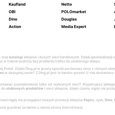
Kaufland
Netto
OBI
POLOmarket
Dino
Douglas
Action
Media Expert
e
oraz
katalogi
sklepów i dużych sieci handlowych. Dzięki geolokalizacji
c w trakcie podróży bez problemu trafisz do ulubionego sklepu.
łej Polski. Dzięki Ding.pl w prosty sposób porównasz ceny z różnych skl
wa
w okazyjnej cenie? Z Ding.pl jest to bardzo proste! U nas dostanies
stawać powiadomienia tylko od wybranych sieci? Wypatrujesz jakieg
a do
ulubionych produktów
i sieci sklepów, dzięki czemu nigdy nie prz
Z nami nigdy nie przegapisz nowych promocji sklepów
Pepco
, Jysk,
Dino
,
ecie ją pobrać za darmo z naszej strony internetowej.