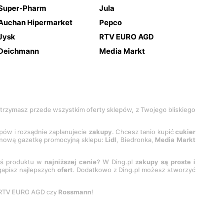
Super-Pharm
Jula
Auchan Hipermarket
Pepco
Jysk
RTV EURO AGD
Deichmann
Media Markt
 otrzymasz przede wszystkim oferty sklepów, z Twojego bliskiego
epów i rozsądnie zaplanujecie
zakupy
. Chcesz tanio kupić
cukier
z nową gazetkę promocyjną sklepu:
Lidl
, Biedronka,
Media Markt
oś produktu w
najniższej cenie
? W Ding.pl
zakupy są proste i
egapisz najlepszych
ofert
. Dodatkowo z Ding.pl możesz stworzyć
 RTV EURO AGD czy
Rossmann
!