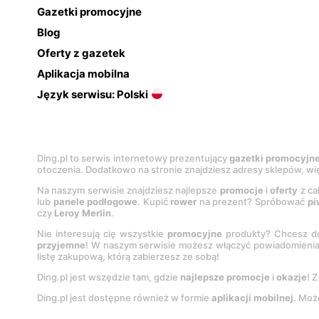
Gazetki promocyjne
Blog
Oferty z gazetek
Aplikacja mobilna
Język serwisu: Polski
Ding.pl to serwis internetowy prezentujący
gazetki promocyjn
otoczenia. Dodatkowo na stronie znajdziesz adresy sklepów, wię
Na naszym serwisie znajdziesz najlepsze
promocje
i
oferty
z ca
lub
panele podłogowe
. Kupić
rower
na prezent? Spróbować
pi
czy
Leroy Merlin
.
Nie interesują cię wszystkie
promocyjne
produkty? Chcesz do
przyjemne
! W naszym serwisie możesz włączyć powiadomieni
listę zakupową, którą zabierzesz ze sobą!
Ding.pl jest wszędzie tam, gdzie
najlepsze promocje
i
okazje
! 
Ding.pl jest dostępne również w formie
aplikacji mobilnej
. Moż