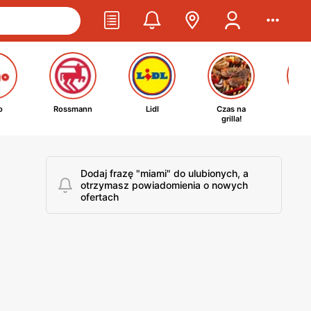
o
Rossmann
Lidl
Czas na
Ta
grilla!
kosm
Dodaj frazę "miami" do ulubionych, a
otrzymasz powiadomienia o nowych
ofertach