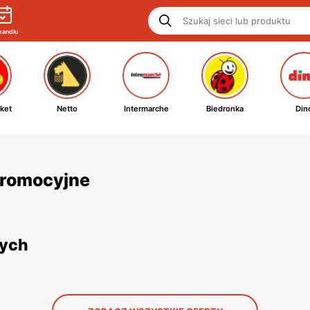
handlu
ket
Netto
Intermarche
Biedronka
Din
 promocyjne
nych