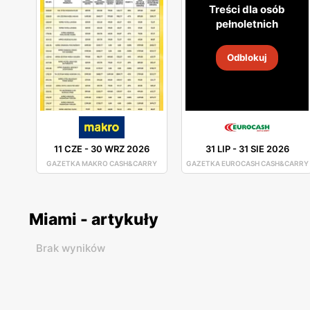
Treści dla osób
pełnoletnich
Odblokuj
11 CZE
-
30 WRZ 2026
31 LIP
-
31 SIE 2026
GAZETKA MAKRO CASH&CARRY
GAZETKA EUROCASH CASH&CARRY
Miami - artykuły
Brak wyników