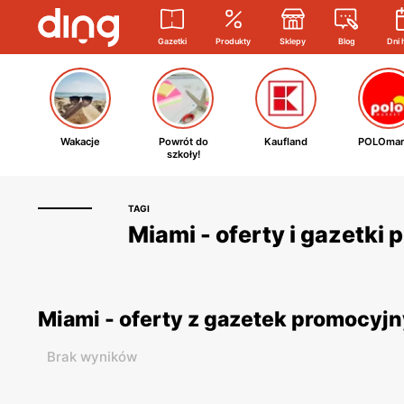
Gazetki
Produkty
Sklepy
Blog
Dni 
Wakacje
Powrót do
Kaufland
POLOmar
szkoły!
TAGI
Miami - oferty i gazetki
Miami - oferty z gazetek promocyj
Brak wyników