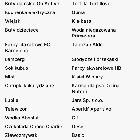
Buty damskie Go Active
Tortilla Tortillove
Kuchenka elektryczna
Guma
Wiejak
Kiełbasa
Buty dzieciecę
Woda niegazowana
Primavera
Farby plakatowe FC
Tapczan Aldo
Barcelona
Lemberg
Słodycze i przekąski
Sok kubuś
Farby akwarelowe HB
Młot
Kisiel Winiary
Chrupki kukurydziane
Karma dla psa Dolina
Noteci
Lupilu
Jars Sp. z o.o.
Telewizor
Aperitif Aperitivo
Wódka Absolut
Cif
Czekolada Choco Charlie
Deser
Zlewozmywak
Basic