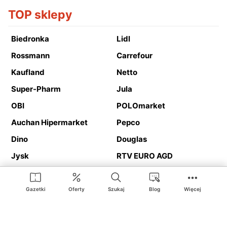
TOP sklepy
Biedronka
Lidl
Rossmann
Carrefour
Kaufland
Netto
Super-Pharm
Jula
OBI
POLOmarket
Auchan Hipermarket
Pepco
Dino
Douglas
Jysk
RTV EURO AGD
Action
Media Expert
Deichmann
Media Markt
Gazetki
Oferty
Szukaj
Blog
Więcej
Ding.pl to serwis internetowy prezentujący
gazetki promocyjne