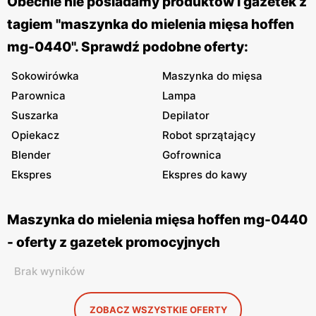
Obecnie nie posiadamy produktów i gazetek z
tagiem "maszynka do mielenia mięsa hoffen
mg-0440". Sprawdź podobne oferty:
Sokowirówka
Maszynka do mięsa
Parownica
Lampa
Suszarka
Depilator
Opiekacz
Robot sprzątający
Blender
Gofrownica
Ekspres
Ekspres do kawy
Maszynka do mielenia mięsa hoffen mg-0440
- oferty z gazetek promocyjnych
Brak wyników
ZOBACZ WSZYSTKIE OFERTY