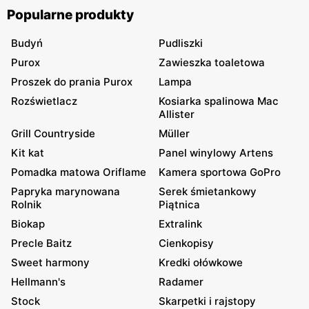
Popularne produkty
Budyń
Pudliszki
Purox
Zawieszka toaletowa
Proszek do prania Purox
Lampa
Rozświetlacz
Kosiarka spalinowa Mac
Allister
Grill Countryside
Müller
Kit kat
Panel winylowy Artens
Pomadka matowa Oriflame
Kamera sportowa GoPro
Papryka marynowana
Serek śmietankowy
Rolnik
Piątnica
Biokap
Extralink
Precle Baitz
Cienkopisy
Sweet harmony
Kredki ołówkowe
Hellmann's
Radamer
Stock
Skarpetki i rajstopy