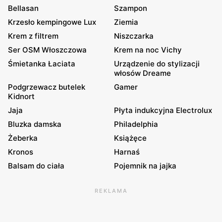
Bellasan
Szampon
Krzesło kempingowe Lux
Ziemia
Krem z filtrem
Niszczarka
Ser OSM Włoszczowa
Krem na noc Vichy
Śmietanka Łaciata
Urządzenie do stylizacji
włosów Dreame
Podgrzewacz butelek
Gamer
Kidnort
Jaja
Płyta indukcyjna Electrolux
Bluzka damska
Philadelphia
Żeberka
Książęce
Kronos
Harnaś
Balsam do ciała
Pojemnik na jajka
REKLAMA