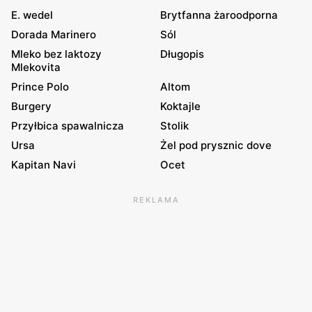
E. wedel
Brytfanna żaroodporna
Dorada Marinero
Sól
Mleko bez laktozy
Długopis
Mlekovita
Prince Polo
Altom
Burgery
Koktajle
Przyłbica spawalnicza
Stolik
Ursa
Żel pod prysznic dove
Kapitan Navi
Ocet
REKLAMA