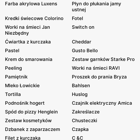
Farba akrylowa Luxens
Płyn do płukania jamy
ustnej
Kredki świecowe Colorino
Fotel
Worki na śmieci Jan
Switch on
Niezbędny
Ćwiartka z kurczaka
Cheddar
Pastel
Gusto Bello
Krem do smarowania
Zestaw garnków Starke Pro
Peeling
Worki na śmieci RAVI
Pamiętnik
Proszek do prania Bryza
Mleko Łowickie
Bahlsen
Tortilla
Huslog
Podnośnik hogert
Czajnik elektryczny Amica
Spód do pizzy Henglein
Zakreślacze
Zestaw kosmetyków
Chusteczki
Dzbanek z zaparzaczem
Czapka
Filet z kurczaka
C &C