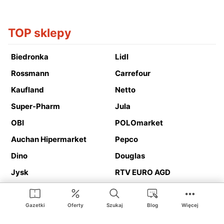
TOP sklepy
Biedronka
Lidl
Rossmann
Carrefour
Kaufland
Netto
Super-Pharm
Jula
OBI
POLOmarket
Auchan Hipermarket
Pepco
Dino
Douglas
Jysk
RTV EURO AGD
Action
Media Expert
Deichmann
Media Markt
Gazetki
Oferty
Szukaj
Blog
Więcej