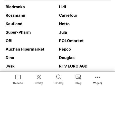
Biedronka
Lidl
Rossmann
Carrefour
Kaufland
Netto
Super-Pharm
Jula
OBI
POLOmarket
Auchan Hipermarket
Pepco
Dino
Douglas
Jysk
RTV EURO AGD
Action
Media Expert
Deichmann
Media Markt
Gazetki
Oferty
Szukaj
Blog
Więcej
Ding.pl to serwis internetowy prezentujący
gazetki promocyjne
oraz
katalogi
sklepów i dużych sieci handlowych. Dzięki
geolokalizacji otrzymasz przede wszystkim oferty sklepów, z
Twojego bliskiego otoczenia. Dodatkowo na stronie znajdziesz
adresy sklepów, więc w trakcie podróży bez problemu trafisz do