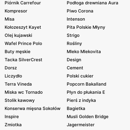
Piórnik Carrefour
Podłoga drewniana Aura
Kompresor
Piwo Corona
Misa
Intenson
Kołozeszyt Kayet
Pita Polskie Młyny
Olej kujawski
Strigo
Wafel Prince Polo
Rośliny
Buty męskie
Mleko Mlekovita
Tacka SilverCrest
Design
Dorsz
Cement
Liczydło
Polski cukier
Terra Vineda
Popcorn Bakalland
Miska wc Tornado
Płyn do płukania E
Stolik kawowy
Pierś z indyka
Konserwa mięsna Sokołów
Bagietka
Inspire
Musli Golden Bridge
Zmiotka
Jagermeister