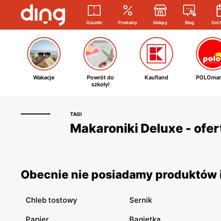
Gazetki
Produkty
Sklepy
Blog
Dni 
Wakacje
Powrót do
Kaufland
POLOmar
szkoły!
TAGI
Makaroniki Deluxe - ofer
Obecnie nie posiadamy produktów i
Chleb tostowy
Sernik
Papier
Bagietka