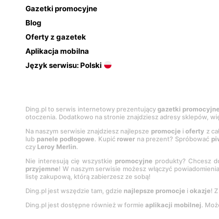
Gazetki promocyjne
Blog
Oferty z gazetek
Aplikacja mobilna
Język serwisu: Polski
Ding.pl to serwis internetowy prezentujący
gazetki promocyjn
otoczenia. Dodatkowo na stronie znajdziesz adresy sklepów, wię
Na naszym serwisie znajdziesz najlepsze
promocje
i
oferty
z ca
lub
panele podłogowe
. Kupić
rower
na prezent? Spróbować
pi
czy
Leroy Merlin
.
Nie interesują cię wszystkie
promocyjne
produkty? Chcesz do
przyjemne
! W naszym serwisie możesz włączyć powiadomieni
listę zakupową, którą zabierzesz ze sobą!
Ding.pl jest wszędzie tam, gdzie
najlepsze promocje
i
okazje
! 
Ding.pl jest dostępne również w formie
aplikacji mobilnej
. Moż