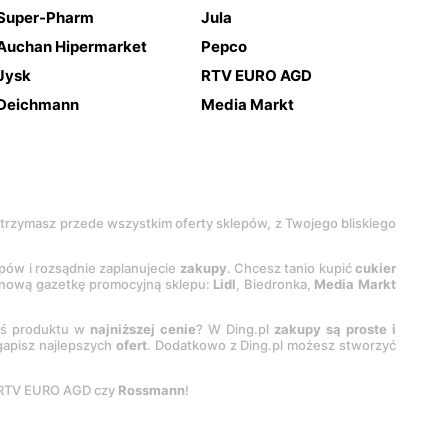
Super-Pharm
Jula
Auchan Hipermarket
Pepco
Jysk
RTV EURO AGD
Deichmann
Media Markt
 otrzymasz przede wszystkim oferty sklepów, z Twojego bliskiego
epów i rozsądnie zaplanujecie
zakupy
. Chcesz tanio kupić
cukier
z nową gazetkę promocyjną sklepu:
Lidl
, Biedronka,
Media Markt
oś produktu w
najniższej cenie
? W Ding.pl
zakupy są proste i
egapisz najlepszych
ofert
. Dodatkowo z Ding.pl możesz stworzyć
 RTV EURO AGD czy
Rossmann
!