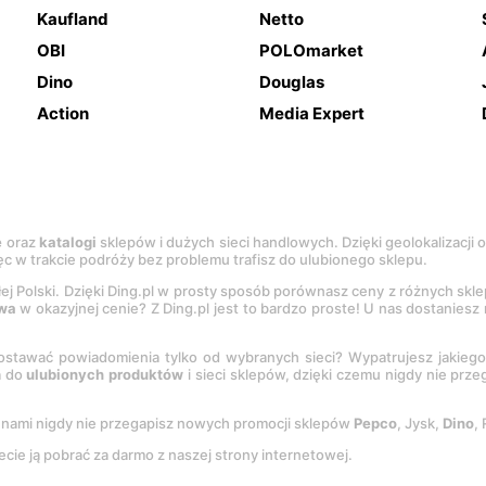
Kaufland
Netto
OBI
POLOmarket
Dino
Douglas
Action
Media Expert
e
oraz
katalogi
sklepów i dużych sieci handlowych. Dzięki geolokalizacji
c w trakcie podróży bez problemu trafisz do ulubionego sklepu.
łej Polski. Dzięki Ding.pl w prosty sposób porównasz ceny z różnych skl
wa
w okazyjnej cenie? Z Ding.pl jest to bardzo proste! U nas dostanies
stawać powiadomienia tylko od wybranych sieci? Wypatrujesz jakieg
a do
ulubionych produktów
i sieci sklepów, dzięki czemu nigdy nie prz
Z nami nigdy nie przegapisz nowych promocji sklepów
Pepco
, Jysk,
Dino
,
ecie ją pobrać za darmo z naszej strony internetowej.