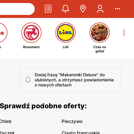
o
Rossmann
Lidl
Czas na
Ta
grilla!
kosm
Dodaj frazę "Makaroniki Deluxe" do
ulubionych, a otrzymasz powiadomienia
o nowych ofertach
. Sprawdź podobne oferty:
Chleb
Pieczywo
Pączek
Ciasto francuskie