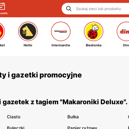
handlu
ket
Netto
Intermarche
Biedronka
Din
ty i gazetki promocyjne
 gazetek z tagiem "Makaroniki Deluxe"
Ciasto
Bułka
Bułeczki
Papier ryżowy