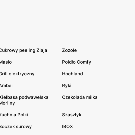
Cukrowy peeling Ziaja
Zozole
Maslo
Poidło Comfy
Grill elektryczny
Hochland
Amber
Ryki
Kiełbasa podwawelska
Czekolada milka
Morliny
Kuchnia Polki
Szaszłyki
Boczek surowy
IBOX