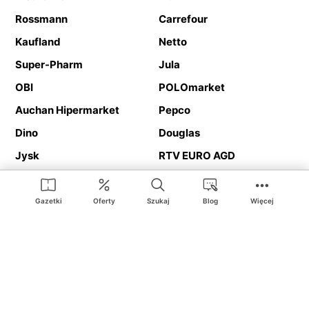
Rossmann
Carrefour
Kaufland
Netto
Super-Pharm
Jula
OBI
POLOmarket
Auchan Hipermarket
Pepco
Dino
Douglas
Jysk
RTV EURO AGD
Action
Media Expert
Deichmann
Media Markt
Gazetki
Oferty
Szukaj
Blog
Więcej
Ding.pl to serwis internetowy prezentujący
gazetki promocyjne
oraz
katalogi
sklepów i dużych sieci handlowych. Dzięki
geolokalizacji otrzymasz przede wszystkim oferty sklepów, z
Twojego bliskiego otoczenia. Dodatkowo na stronie znajdziesz
adresy sklepów, więc w trakcie podróży bez problemu trafisz do
ulubionego sklepu.