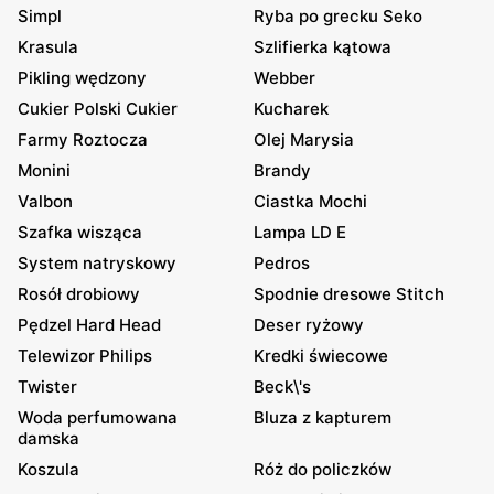
Simpl
Ryba po grecku Seko
Krasula
Szlifierka kątowa
Pikling wędzony
Webber
Cukier Polski Cukier
Kucharek
Farmy Roztocza
Olej Marysia
Monini
Brandy
Valbon
Ciastka Mochi
Szafka wisząca
Lampa LD E
System natryskowy
Pedros
Rosół drobiowy
Spodnie dresowe Stitch
Pędzel Hard Head
Deser ryżowy
Telewizor Philips
Kredki świecowe
Twister
Beck\'s
Woda perfumowana
Bluza z kapturem
damska
Koszula
Róż do policzków