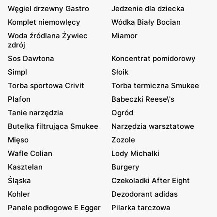
Węgiel drzewny Gastro
Jedzenie dla dziecka
Komplet niemowlęcy
Wódka Biały Bocian
Woda źródlana Żywiec
Miamor
zdrój
Sos Dawtona
Koncentrat pomidorowy
Simpl
Słoik
Torba sportowa Crivit
Torba termiczna Smukee
Plafon
Babeczki Reese\'s
Tanie narzędzia
Ogród
Butelka filtrująca Smukee
Narzędzia warsztatowe
Mięso
Zozole
Wafle Colian
Lody Michałki
Kasztelan
Burgery
Śląska
Czekoladki After Eight
Kohler
Dezodorant adidas
Panele podłogowe E Egger
Pilarka tarczowa