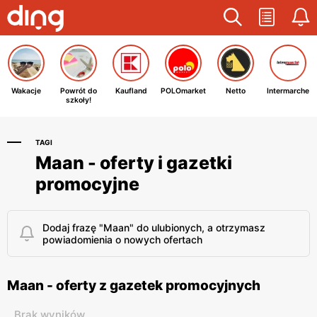
Wakacje
Powrót do
Kaufland
POLOmarket
Netto
Intermarche
szkoły!
TAGI
Maan - oferty i gazetki
promocyjne
Dodaj frazę "Maan" do ulubionych, a otrzymasz
powiadomienia o nowych ofertach
Maan - oferty z gazetek promocyjnych
Brak wyników