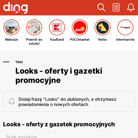
Wakacje
Powrót do
Kaufland
POLOmarket
Netto
Intermarche
szkoły!
TAGI
Looks - oferty i gazetki
promocyjne
Dodaj frazę "Looks" do ulubionych, a otrzymasz
powiadomienia o nowych ofertach
Looks - oferty z gazetek promocyjnych
Brak wyników