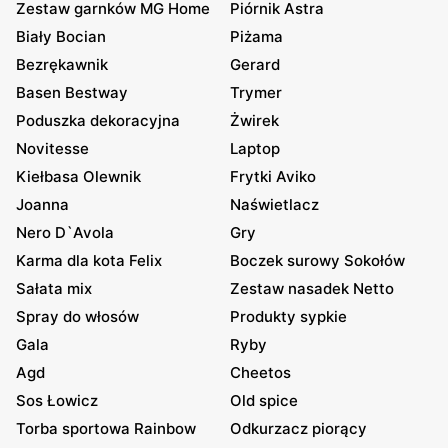
Zestaw garnków MG Home
Piórnik Astra
Biały Bocian
Piżama
Bezrękawnik
Gerard
Basen Bestway
Trymer
Poduszka dekoracyjna
Żwirek
Novitesse
Laptop
Kiełbasa Olewnik
Frytki Aviko
Joanna
Naświetlacz
Nero D`Avola
Gry
Karma dla kota Felix
Boczek surowy Sokołów
Sałata mix
Zestaw nasadek Netto
Spray do włosów
Produkty sypkie
Gala
Ryby
Agd
Cheetos
Sos Łowicz
Old spice
Torba sportowa Rainbow
Odkurzacz piorący