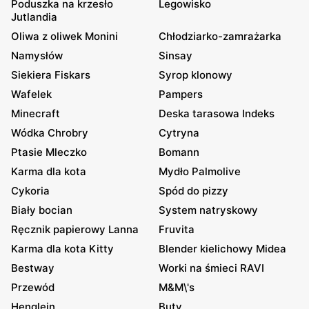
Poduszka na krzesło
Legowisko
Jutlandia
Oliwa z oliwek Monini
Chłodziarko-zamrażarka
Namysłów
Sinsay
Siekiera Fiskars
Syrop klonowy
Wafelek
Pampers
Minecraft
Deska tarasowa Indeks
Wódka Chrobry
Cytryna
Ptasie Mleczko
Bomann
Karma dla kota
Mydło Palmolive
Cykoria
Spód do pizzy
Biały bocian
System natryskowy
Ręcznik papierowy Lanna
Fruvita
Karma dla kota Kitty
Blender kielichowy Midea
Bestway
Worki na śmieci RAVI
Przewód
M&M\'s
Henglein
Buty