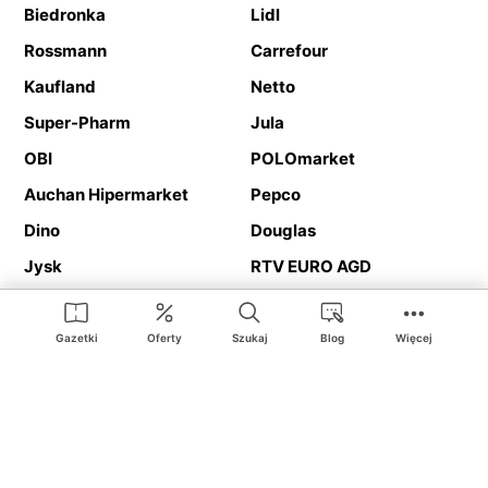
Biedronka
Lidl
Rossmann
Carrefour
Kaufland
Netto
Super-Pharm
Jula
OBI
POLOmarket
Auchan Hipermarket
Pepco
Dino
Douglas
Jysk
RTV EURO AGD
Action
Media Expert
Deichmann
Media Markt
Gazetki
Oferty
Szukaj
Blog
Więcej
Ding.pl to serwis internetowy prezentujący
gazetki promocyjne
oraz
katalogi
sklepów i dużych sieci handlowych. Dzięki
geolokalizacji otrzymasz przede wszystkim oferty sklepów, z
Twojego bliskiego otoczenia. Dodatkowo na stronie znajdziesz
adresy sklepów, więc w trakcie podróży bez problemu trafisz do