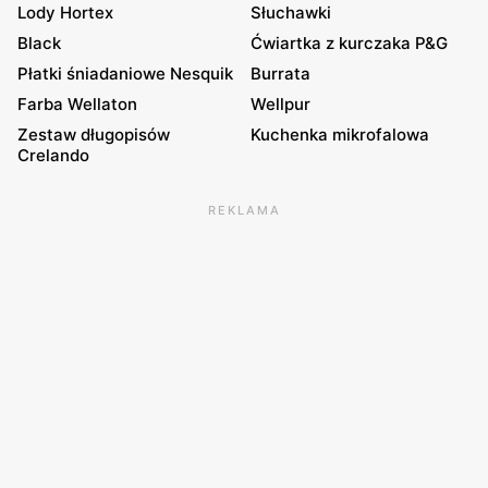
Lody Hortex
Słuchawki
Black
Ćwiartka z kurczaka P&G
Płatki śniadaniowe Nesquik
Burrata
Farba Wellaton
Wellpur
Zestaw długopisów
Kuchenka mikrofalowa
Crelando
REKLAMA