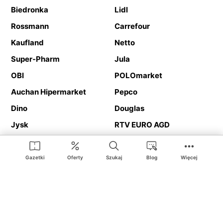
Biedronka
Lidl
Rossmann
Carrefour
Kaufland
Netto
Super-Pharm
Jula
OBI
POLOmarket
Auchan Hipermarket
Pepco
Dino
Douglas
Jysk
RTV EURO AGD
Action
Media Expert
Deichmann
Media Markt
Gazetki
Oferty
Szukaj
Blog
Więcej
Ding.pl to serwis internetowy prezentujący
gazetki promocyjne
oraz
katalogi
sklepów i dużych sieci handlowych. Dzięki
geolokalizacji otrzymasz przede wszystkim oferty sklepów, z
Twojego bliskiego otoczenia. Dodatkowo na stronie znajdziesz
adresy sklepów, więc w trakcie podróży bez problemu trafisz do