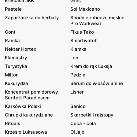
Kiełbasa JBB
Gres
Pastele
Sol Mexicano
Zaparzaczka do herbaty
Spodnie robocze męskie
Pro Workwear
Gont
Fikus Tako
Ramka
Smartwatch
Nektar Hortex
Klamka
Flamastry
Len
Turystyka
Krem do rąk Luksja
Milton
Pędzle
Kukurydza
Serum do włosów Shine
Koncentrat pomidorowy
Lisner
Süritett Paradicsom
Karkówka Polski
Sanico
Chrupki kukurydziane
Skarpetki i rajstopy
Rituals
Coca - cola
Krzesło Luksusowa
O!Jajo