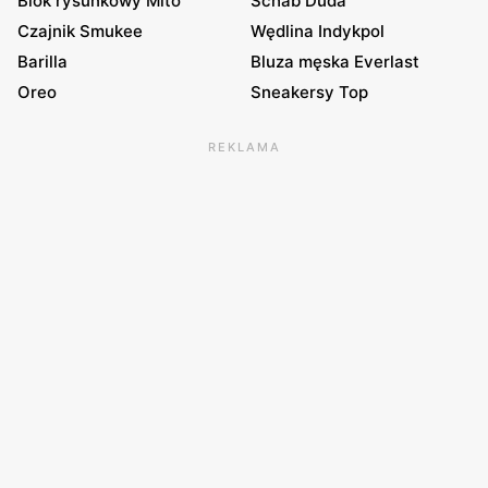
Blok rysunkowy Mito
Schab Duda
Czajnik Smukee
Wędlina Indykpol
Barilla
Bluza męska Everlast
Oreo
Sneakersy Top
REKLAMA