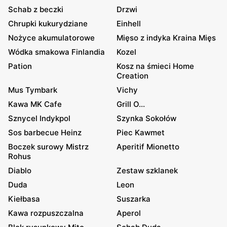
Schab z beczki
Drzwi
Chrupki kukurydziane
Einhell
Nożyce akumulatorowe
Mięso z indyka Kraina Mięs
Wódka smakowa Finlandia
Kozel
Pation
Kosz na śmieci Home
Creation
Mus Tymbark
Vichy
Kawa MK Cafe
Grill O...
Sznycel Indykpol
Szynka Sokołów
Sos barbecue Heinz
Piec Kawmet
Boczek surowy Mistrz
Aperitif Mionetto
Rohus
Diablo
Zestaw szklanek
Duda
Leon
Kiełbasa
Suszarka
Kawa rozpuszczalna
Aperol