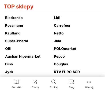
TOP sklepy
Biedronka
Lidl
Rossmann
Carrefour
Kaufland
Netto
Super-Pharm
Jula
OBI
POLOmarket
Auchan Hipermarket
Pepco
Dino
Douglas
Jysk
RTV EURO AGD
Action
Media Expert
Deichmann
Media Markt
Gazetki
Oferty
Szukaj
Blog
Więcej
Ding.pl to serwis internetowy prezentujący
gazetki promocyjne
oraz
katalogi
sklepów i dużych sieci handlowych. Dzięki