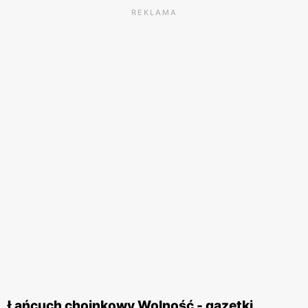
REKLAMA
Łańcuch choinkowy Wolność - gazetki