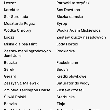
Leszcz
Parówki tarczyński
Korektor
Sos Dawtona
Ser Serenada
Bluzka damska
Musztarda Pegaz
Syrop
Wódka Chrobry
Wódka Adam Mickiewicz
Loozz
Zestaw kluczy nasadowych
Miska dla psa Flint
Lody Hortex
Zestaw mebli ogrodowych
Podkładka
Jumi Jumi
Beczka
Fackelmann
Serek
Budyń
Gerard
Kredki ołówkowe
Zeszyt St. Majewski
Saturator do wody
Zmiotka Tarrington House
Zestaw krzeseł
Śliwki Polski
Starbucks
Beczka
Ziaja