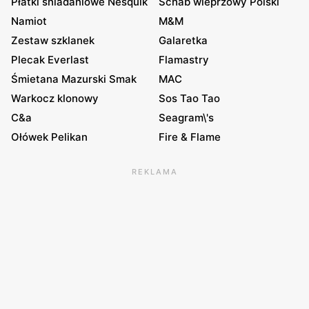
Płatki śniadaniowe Nesquik
Schab wieprzowy Polski
Namiot
M&M
Zestaw szklanek
Galaretka
Plecak Everlast
Flamastry
Śmietana Mazurski Smak
MAC
Warkocz klonowy
Sos Tao Tao
C&a
Seagram\'s
Ołówek Pelikan
Fire & Flame
REKLAMA