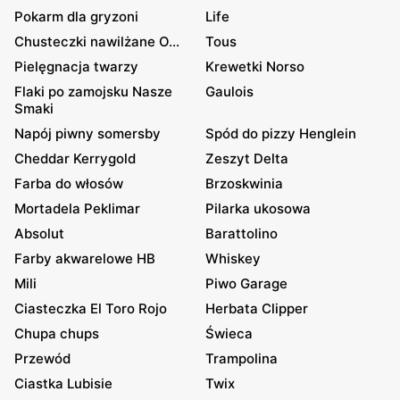
Pokarm dla gryzoni
Life
Chusteczki nawilżane O...
Tous
Pielęgnacja twarzy
Krewetki Norso
Flaki po zamojsku Nasze
Gaulois
Smaki
Napój piwny somersby
Spód do pizzy Henglein
Cheddar Kerrygold
Zeszyt Delta
Farba do włosów
Brzoskwinia
Mortadela Peklimar
Pilarka ukosowa
Absolut
Barattolino
Farby akwarelowe HB
Whiskey
Mili
Piwo Garage
Ciasteczka El Toro Rojo
Herbata Clipper
Chupa chups
Świeca
Przewód
Trampolina
Ciastka Lubisie
Twix