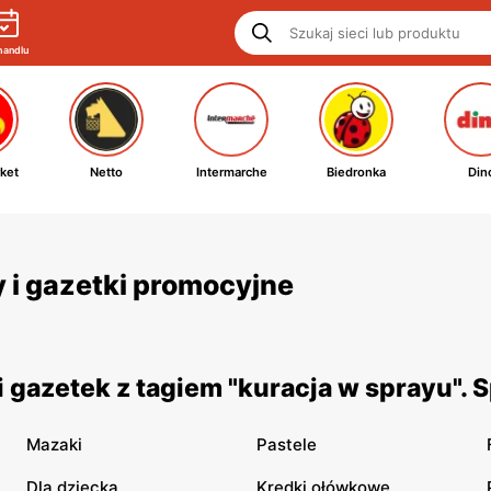
handlu
ket
Netto
Intermarche
Biedronka
Din
y i gazetki promocyjne
 gazetek z tagiem "kuracja w sprayu". 
Mazaki
Pastele
Dla dziecka
Kredki ołówkowe