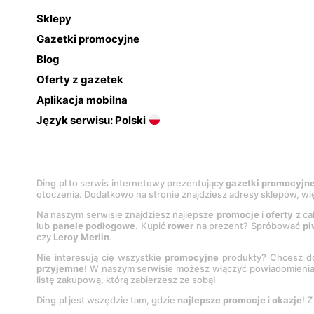
Sklepy
Gazetki promocyjne
Blog
Oferty z gazetek
Aplikacja mobilna
Język serwisu: Polski
Ding.pl to serwis internetowy prezentujący
gazetki promocyjn
otoczenia. Dodatkowo na stronie znajdziesz adresy sklepów, wię
Na naszym serwisie znajdziesz najlepsze
promocje
i
oferty
z ca
lub
panele podłogowe
. Kupić
rower
na prezent? Spróbować
pi
czy
Leroy Merlin
.
Nie interesują cię wszystkie
promocyjne
produkty? Chcesz do
przyjemne
! W naszym serwisie możesz włączyć powiadomieni
listę zakupową, którą zabierzesz ze sobą!
Ding.pl jest wszędzie tam, gdzie
najlepsze promocje
i
okazje
! 