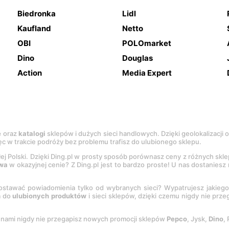
Biedronka
Lidl
Kaufland
Netto
OBI
POLOmarket
Dino
Douglas
Action
Media Expert
e
oraz
katalogi
sklepów i dużych sieci handlowych. Dzięki geolokalizacji
c w trakcie podróży bez problemu trafisz do ulubionego sklepu.
łej Polski. Dzięki Ding.pl w prosty sposób porównasz ceny z różnych skl
wa
w okazyjnej cenie? Z Ding.pl jest to bardzo proste! U nas dostanies
stawać powiadomienia tylko od wybranych sieci? Wypatrujesz jakieg
a do
ulubionych produktów
i sieci sklepów, dzięki czemu nigdy nie prz
Z nami nigdy nie przegapisz nowych promocji sklepów
Pepco
, Jysk,
Dino
,