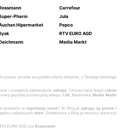
Rossmann
Carrefour
Super-Pharm
Jula
Auchan Hipermarket
Pepco
Jysk
RTV EURO AGD
Deichmann
Media Markt
 otrzymasz przede wszystkim oferty sklepów, z Twojego bliskiego
epów i rozsądnie zaplanujecie
zakupy
. Chcesz tanio kupić
cukier
z nową gazetkę promocyjną sklepu:
Lidl
, Biedronka,
Media Markt
oś produktu w
najniższej cenie
? W Ding.pl
zakupy są proste i
egapisz najlepszych
ofert
. Dodatkowo z Ding.pl możesz stworzyć
 RTV EURO AGD czy
Rossmann
!