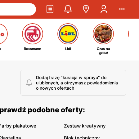
o
Rossmann
Lidl
Czas na
Ta
grilla!
kosm
Dodaj frazę "kuracja w sprayu" do
ulubionych, a otrzymasz powiadomienia
o nowych ofertach
Sprawdź podobne oferty:
Farby plakatowe
Zestaw kreatywny
Plastelina
Blok techniczny