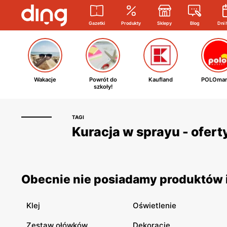
Gazetki
Produkty
Sklepy
Blog
Dni 
Wakacje
Powrót do
Kaufland
POLOmar
szkoły!
TAGI
Kuracja w sprayu - ofert
Obecnie nie posiadamy produktów i
Klej
Oświetlenie
Zestaw ołówków
Dekoracje