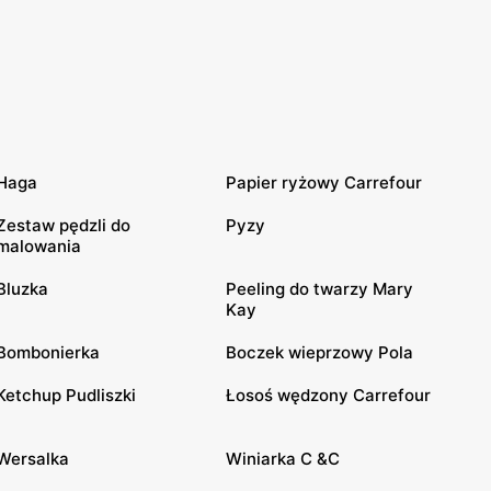
Haga
Papier ryżowy Carrefour
Zestaw pędzli do
Pyzy
malowania
Bluzka
Peeling do twarzy Mary
Kay
Bombonierka
Boczek wieprzowy Pola
Ketchup Pudliszki
Łosoś wędzony Carrefour
Wersalka
Winiarka C &C