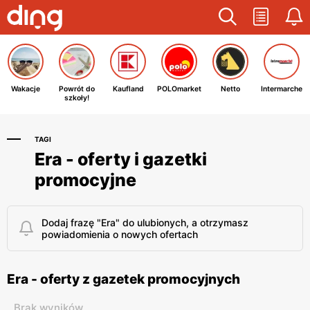
Wakacje
Powrót do
Kaufland
POLOmarket
Netto
Intermarche
szkoły!
TAGI
Era - oferty i gazetki
promocyjne
Dodaj frazę "Era" do ulubionych, a otrzymasz
powiadomienia o nowych ofertach
Era - oferty z gazetek promocyjnych
Brak wyników