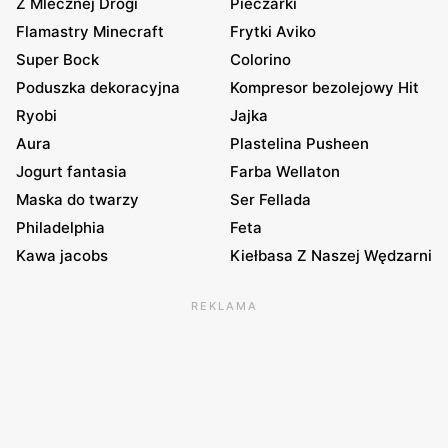
Z Mlecznej Drogi
Pieczarki
Flamastry Minecraft
Frytki Aviko
Super Bock
Colorino
Poduszka dekoracyjna
Kompresor bezolejowy Hit
Ryobi
Jajka
Aura
Plastelina Pusheen
Jogurt fantasia
Farba Wellaton
Maska do twarzy
Ser Fellada
Philadelphia
Feta
Kawa jacobs
Kiełbasa Z Naszej Wędzarni
REKLAMA