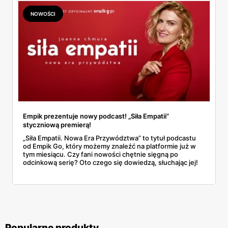
młodych w świadomym i odpowiedzialnym korzystaniu z
zasobów cyfrowych.
NOWOŚCI
Empik prezentuje nowy podcast! „Siła Empatii”
styczniową premierą!
„Siła Empatii. Nowa Era Przywództwa” to tytuł podcastu
od Empik Go, który możemy znaleźć na platformie już w
tym miesiącu. Czy fani nowości chętnie sięgną po
odcinkową serię? Oto czego się dowiedzą, słuchając jej!
Popularne produkty