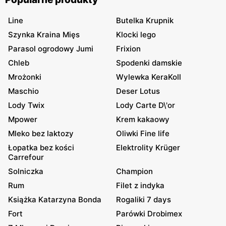
Line
Butelka Krupnik
Szynka Kraina Mięs
Klocki lego
Parasol ogrodowy Jumi
Frixion
Chleb
Spodenki damskie
Mrożonki
Wylewka KeraKoll
Maschio
Deser Lotus
Lody Twix
Lody Carte D\'or
Mpower
Krem kakaowy
Mleko bez laktozy
Oliwki Fine life
Łopatka bez kości
Elektrolity Krüger
Carrefour
Solniczka
Champion
Rum
Filet z indyka
Książka Katarzyna Bonda
Rogaliki 7 days
Fort
Parówki Drobimex