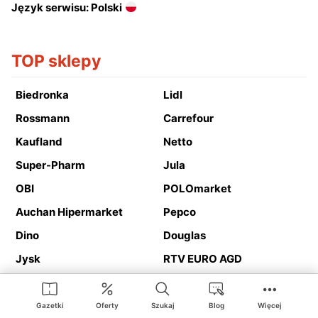
Język serwisu: Polski
TOP sklepy
Biedronka
Lidl
Rossmann
Carrefour
Kaufland
Netto
Super-Pharm
Jula
OBI
POLOmarket
Auchan Hipermarket
Pepco
Dino
Douglas
Jysk
RTV EURO AGD
Action
Media Expert
Deichmann
Media Markt
Gazetki
Oferty
Szukaj
Blog
Więcej