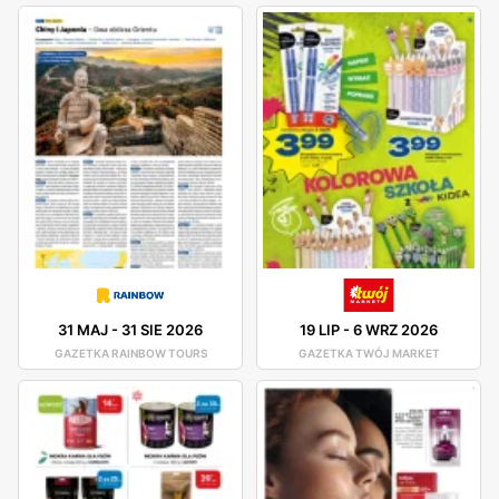
31 MAJ
-
31 SIE 2026
19 LIP
-
6 WRZ 2026
GAZETKA RAINBOW TOURS
GAZETKA TWÓJ MARKET