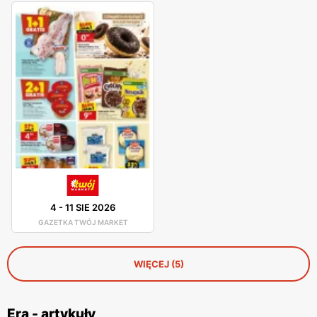
4
-
11 SIE 2026
GAZETKA TWÓJ MARKET
WIĘCEJ (5)
Era - artykuły