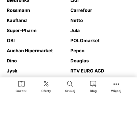
Biedronka
Lidl
Rossmann
Carrefour
Kaufland
Netto
Super-Pharm
Jula
OBI
POLOmarket
Auchan Hipermarket
Pepco
Dino
Douglas
Jysk
RTV EURO AGD
Action
Media Expert
Deichmann
Media Markt
Gazetki
Oferty
Szukaj
Blog
Więcej
Ding.pl to serwis internetowy prezentujący
gazetki promocyjne
oraz
katalogi
sklepów i dużych sieci handlowych. Dzięki
geolokalizacji otrzymasz przede wszystkim oferty sklepów, z
Twojego bliskiego otoczenia. Dodatkowo na stronie znajdziesz
adresy sklepów, więc w trakcie podróży bez problemu trafisz do
ulubionego sklepu.