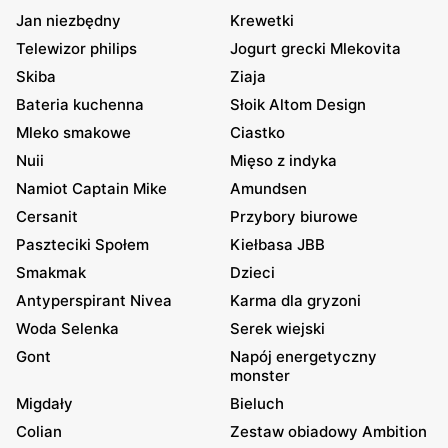
Jan niezbędny
Krewetki
Telewizor philips
Jogurt grecki Mlekovita
Skiba
Ziaja
Bateria kuchenna
Słoik Altom Design
Mleko smakowe
Ciastko
Nuii
Mięso z indyka
Namiot Captain Mike
Amundsen
Cersanit
Przybory biurowe
Paszteciki Społem
Kiełbasa JBB
Smakmak
Dzieci
Antyperspirant Nivea
Karma dla gryzoni
Woda Selenka
Serek wiejski
Gont
Napój energetyczny
monster
Migdały
Bieluch
Colian
Zestaw obiadowy Ambition