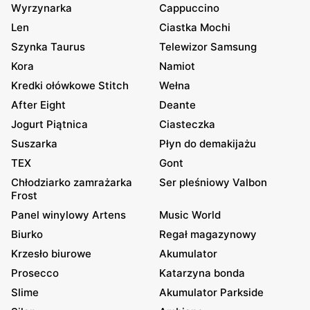
Wyrzynarka
Cappuccino
Len
Ciastka Mochi
Szynka Taurus
Telewizor Samsung
Kora
Namiot
Kredki ołówkowe Stitch
Wełna
After Eight
Deante
Jogurt Piątnica
Ciasteczka
Suszarka
Płyn do demakijażu
TEX
Gont
Chłodziarko zamrażarka
Ser pleśniowy Valbon
Frost
Panel winylowy Artens
Music World
Biurko
Regał magazynowy
Krzesło biurowe
Akumulator
Prosecco
Katarzyna bonda
Slime
Akumulator Parkside