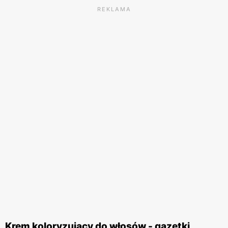
REKLAMA
Krem koloryzujący do włosów - gazetki