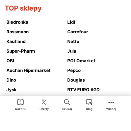
TOP sklepy
Biedronka
Lidl
Rossmann
Carrefour
Kaufland
Netto
Super-Pharm
Jula
OBI
POLOmarket
Auchan Hipermarket
Pepco
Dino
Douglas
Jysk
RTV EURO AGD
Action
Media Expert
Deichmann
Media Markt
Gazetki
Oferty
Szukaj
Blog
Więcej
Ding.pl to serwis internetowy prezentujący
gazetki promocyjne
oraz
katalogi
sklepów i dużych sieci handlowych. Dzięki