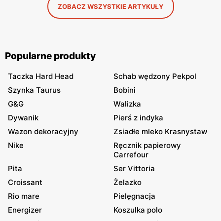
ZOBACZ WSZYSTKIE ARTYKUŁY
Popularne produkty
Taczka Hard Head
Schab wędzony Pekpol
Szynka Taurus
Bobini
G&G
Walizka
Dywanik
Pierś z indyka
Wazon dekoracyjny
Zsiadłe mleko Krasnystaw
Nike
Ręcznik papierowy
Carrefour
Pita
Ser Vittoria
Croissant
Żelazko
Rio mare
Pielęgnacja
Energizer
Koszulka polo