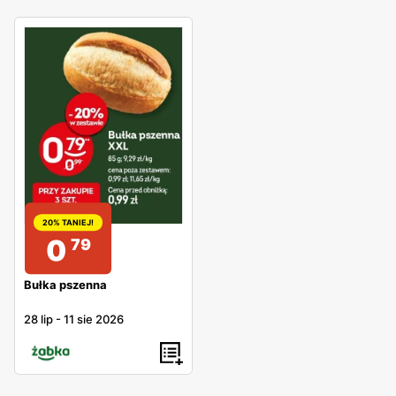
20% TANIEJ!
0
79
Bułka pszenna
28 lip
-
11 sie 2026