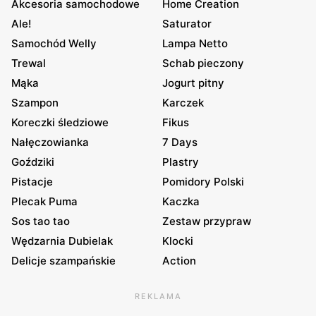
Akcesoria samochodowe
Home Creation
Ale!
Saturator
Samochód Welly
Lampa Netto
Trewal
Schab pieczony
Mąka
Jogurt pitny
Szampon
Karczek
Koreczki śledziowe
Fikus
Nałęczowianka
7 Days
Goździki
Plastry
Pistacje
Pomidory Polski
Plecak Puma
Kaczka
Sos tao tao
Zestaw przypraw
Wędzarnia Dubielak
Klocki
Delicje szampańskie
Action
REKLAMA