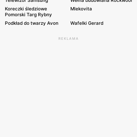
Telewizor Samsung
Wełna budowlana Rockwool
Koreczki śledziowe
Mlekovita
Pomorski Targ Rybny
Podkład do twarzy Avon
Wafelki Gerard
REKLAMA