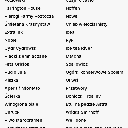
Kozłowski
Czajnik Vavio
Tarrington House
Hoffen
Pierogi Farmy Roztocza
Nowel
Śmietana Krasnystaw
Chleb wieloziarnisty
Extralink
Idea
Noble
Ryki
Cydr Cydrowski
Ice tea River
Placki ziemniaczane
Matcha
Feta Grikios
Sos łowicz
Pudło Jula
Ogórki konserwowe Społem
Kiszka
Oliwki
Aperitif Mionetto
Przetwory
Ścierka
Doniczki i rosliny
Winogrona białe
Etui na pędzle Astra
Chrupki
Wódka Smirnoff
Piwo staropramen
Well done