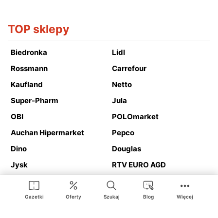
TOP sklepy
Biedronka
Lidl
Rossmann
Carrefour
Kaufland
Netto
Super-Pharm
Jula
OBI
POLOmarket
Auchan Hipermarket
Pepco
Dino
Douglas
Jysk
RTV EURO AGD
Action
Media Expert
Deichmann
Media Markt
Gazetki
Oferty
Szukaj
Blog
Więcej