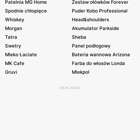
Patelnia MG Home
Zestaw ołówków Forever
Spodnie chłopięce
Puder Kobo Professional
Whiskey
Head&shoulders
Morgan
Akumulator Parkside
Tatra
Sheba
Swetry
Panel podłogowy
Mleko Łaciate
Bateria wannowa Arizona
MK Cafe
Farba do włosów Londa
Gruvi
Mlekpol
REKLAMA