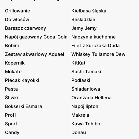
Grillowanie
Kiełbasa śląska
Do włosów
Beskidzkie
Barszcz czerwony
Jemy Jemy
Napój gazowany Coca-Cola
Naczynia kuchenne
Bobini
Filet z kurczaka Duda
Zestaw akwariowy Aquael
Whiskey Tullamore Dew
Kopernik
KitKat
Mokate
Sushi Tamaki
Plecak Kayokki
Podlaski
Pasta
Śniadaniowa
Śliwki
Oranżada Hellena
Bokserki Esmara
Napój lipton
Profi
Makrela
Sport
Kawa Tchibo
Candy
Donau