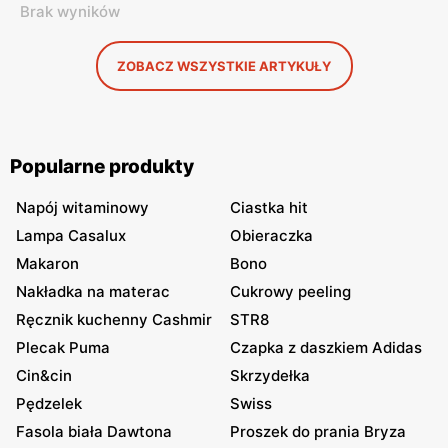
Brak wyników
ZOBACZ WSZYSTKIE ARTYKUŁY
Popularne produkty
Napój witaminowy
Ciastka hit
Lampa Casalux
Obieraczka
Makaron
Bono
Nakładka na materac
Cukrowy peeling
Ręcznik kuchenny Cashmir
STR8
Plecak Puma
Czapka z daszkiem Adidas
Cin&cin
Skrzydełka
Pędzelek
Swiss
Fasola biała Dawtona
Proszek do prania Bryza