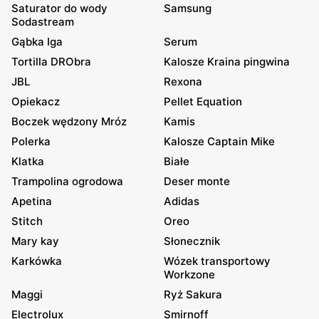
Saturator do wody
Samsung
Sodastream
Gąbka Iga
Serum
Tortilla DRObra
Kalosze Kraina pingwina
JBL
Rexona
Opiekacz
Pellet Equation
Boczek wędzony Mróz
Kamis
Polerka
Kalosze Captain Mike
Klatka
Białe
Trampolina ogrodowa
Deser monte
Apetina
Adidas
Stitch
Oreo
Mary kay
Słonecznik
Karkówka
Wózek transportowy
Workzone
Maggi
Ryż Sakura
Electrolux
Smirnoff