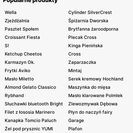
Popularne produkty
Wella
Cylinder SilverCrest
Zjeżdżalnia
Śpiżarnia Dworska
Pasztet Społem
Brytfanna żaroodporna
Croissant Fiesta
Plecak Cross
S!
Kinga Pienińska
Ketchup Cheetos
Cross
Karmazyn Ok.
Zaparzaczka
Frytki Aviko
Mintaj
Masło Miletto
Serek kremowy Hochland
Almond Gelato Classico
Maszynka do mięsa
Rybhand
Masło klarowane Polmlek
Słuchawki bluetooth Bright
Zlewozmywak Dębowa
Filet z łososia Marinero
Płyn do naczyń fairy
Kanapka Tomcio Paluch
Garage
Żel pod prysznic YUMI
Plafon