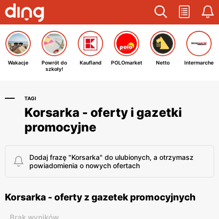
Wakacje
Powrót do
Kaufland
POLOmarket
Netto
Intermarche
szkoły!
TAGI
Korsarka - oferty i gazetki
promocyjne
Dodaj frazę "Korsarka" do ulubionych, a otrzymasz
powiadomienia o nowych ofertach
Korsarka - oferty z gazetek promocyjnych
Brak wyników