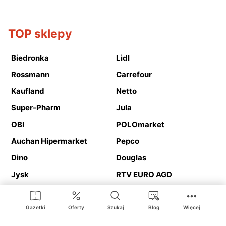
TOP sklepy
Biedronka
Lidl
Rossmann
Carrefour
Kaufland
Netto
Super-Pharm
Jula
OBI
POLOmarket
Auchan Hipermarket
Pepco
Dino
Douglas
Jysk
RTV EURO AGD
Action
Media Expert
Deichmann
Media Markt
Gazetki
Oferty
Szukaj
Blog
Więcej