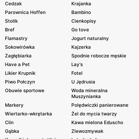
Cedzak
Krajanka
Parownica Hoffen
Bambino
Stolik
Cienkopisy
Bref
Go tove
Flamastry
Jogurt naturalny
Sokowirówka
Kajzerka
Zagłębiarka
Spodnie robocze męskie
Have a Pet
Lay's
Likier Krupnik
Fotel
Piwo Połczyn
U Jędrusia
Obuwie sportowe
Woda mineralna
Muszynianka
Markery
Polędwiczki panierowane
Wiertarko-wkrętarka
Żel do mycia twarzy
Clin
Kawa mielona Eduscho
Gąbka
Zlewozmywak