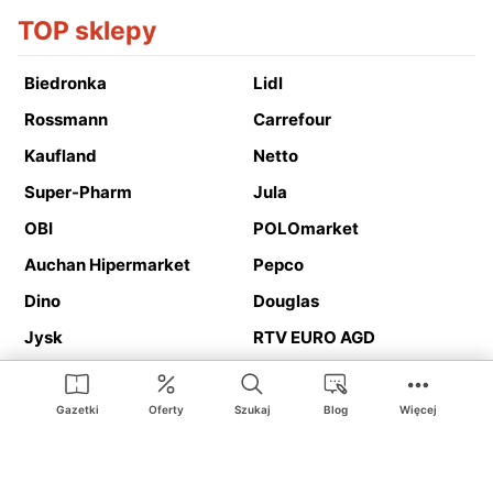
TOP sklepy
Biedronka
Lidl
Rossmann
Carrefour
Kaufland
Netto
Super-Pharm
Jula
OBI
POLOmarket
Auchan Hipermarket
Pepco
Dino
Douglas
Jysk
RTV EURO AGD
Action
Media Expert
Deichmann
Media Markt
Gazetki
Oferty
Szukaj
Blog
Więcej
Ding.pl to serwis internetowy prezentujący
gazetki promocyjne
oraz
katalogi
sklepów i dużych sieci handlowych. Dzięki