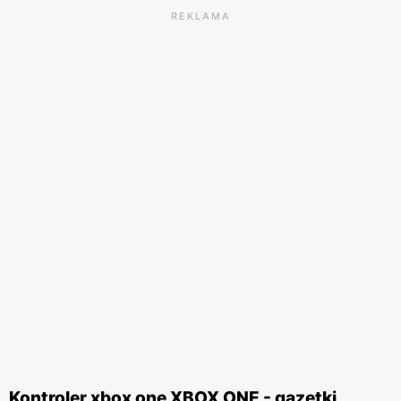
REKLAMA
Kontroler xbox one XBOX ONE - gazetki