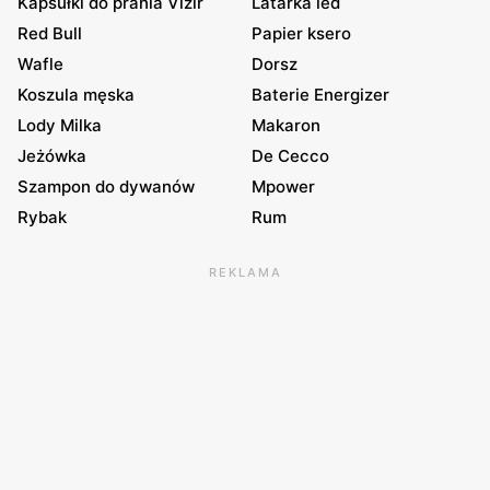
Kapsułki do prania Vizir
Latarka led
Red Bull
Papier ksero
Wafle
Dorsz
Koszula męska
Baterie Energizer
Lody Milka
Makaron
Jeżówka
De Cecco
Szampon do dywanów
Mpower
Rybak
Rum
REKLAMA