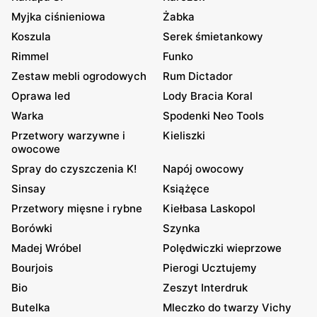
Myjka ciśnieniowa
Żabka
Koszula
Serek śmietankowy
Rimmel
Funko
Zestaw mebli ogrodowych
Rum Dictador
Oprawa led
Lody Bracia Koral
Warka
Spodenki Neo Tools
Przetwory warzywne i
Kieliszki
owocowe
Spray do czyszczenia K!
Napój owocowy
Sinsay
Książęce
Przetwory mięsne i rybne
Kiełbasa Laskopol
Borówki
Szynka
Madej Wróbel
Polędwiczki wieprzowe
Bourjois
Pierogi Ucztujemy
Bio
Zeszyt Interdruk
Butelka
Mleczko do twarzy Vichy