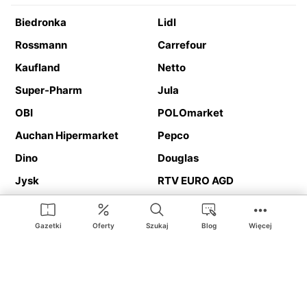
Biedronka
Lidl
Rossmann
Carrefour
Kaufland
Netto
Super-Pharm
Jula
OBI
POLOmarket
Auchan Hipermarket
Pepco
Dino
Douglas
Jysk
RTV EURO AGD
Action
Media Expert
Deichmann
Media Markt
Gazetki
Oferty
Szukaj
Blog
Więcej
Ding.pl to serwis internetowy prezentujący
gazetki promocyjne
oraz
katalogi
sklepów i dużych sieci handlowych. Dzięki
geolokalizacji otrzymasz przede wszystkim oferty sklepów, z
Twojego bliskiego otoczenia. Dodatkowo na stronie znajdziesz