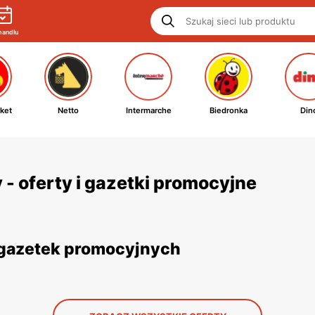
handlu
ket
Netto
Intermarche
Biedronka
Din
 - oferty i gazetki promocyjne
z gazetek promocyjnych