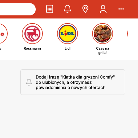
o
Rossmann
Lidl
Czas na
Ta
grilla!
kosm
Dodaj frazę "Klatka dla gryzoni Comfy"
do ulubionych, a otrzymasz
powiadomienia o nowych ofertach