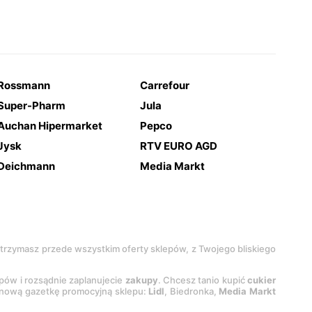
Rossmann
Carrefour
Super-Pharm
Jula
Auchan Hipermarket
Pepco
Jysk
RTV EURO AGD
Deichmann
Media Markt
 otrzymasz przede wszystkim oferty sklepów, z Twojego bliskiego
epów i rozsądnie zaplanujecie
zakupy
. Chcesz tanio kupić
cukier
z nową gazetkę promocyjną sklepu:
Lidl
, Biedronka,
Media Markt