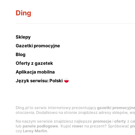
Ding
Sklepy
Gazetki promocyjne
Blog
Oferty z gazetek
Aplikacja mobilna
Język serwisu: Polski
Ding.pl to serwis internetowy prezentujący
gazetki promocyjn
otoczenia. Dodatkowo na stronie znajdziesz adresy sklepów, wię
Na naszym serwisie znajdziesz najlepsze
promocje
i
oferty
z ca
lub
panele podłogowe
. Kupić
rower
na prezent? Spróbować
pi
czy
Leroy Merlin
.