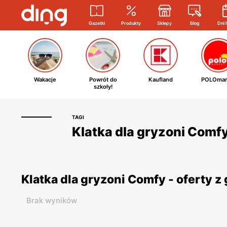
Gazetki
Produkty
Sklepy
Blog
Dni 
Wakacje
Powrót do
Kaufland
POLOmar
szkoły!
TAGI
Klatka dla gryzoni Comfy
Klatka dla gryzoni Comfy - oferty 
Brak wyników