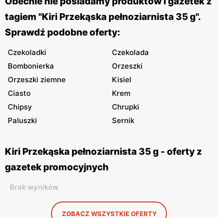
Obecnie nie posiadamy produktów i gazetek z
tagiem "Kiri Przekąska pełnoziarnista 35 g".
Sprawdź podobne oferty:
Czekoladki
Czekolada
Bombonierka
Orzeszki
Orzeszki ziemne
Kisiel
Ciasto
Krem
Chipsy
Chrupki
Paluszki
Sernik
Kiri Przekąska pełnoziarnista 35 g - oferty z
gazetek promocyjnych
Brak wyników
ZOBACZ WSZYSTKIE OFERTY