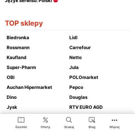
Język serwisu: Polski
TOP sklepy
Biedronka
Lidl
Rossmann
Carrefour
Kaufland
Netto
Super-Pharm
Jula
OBI
POLOmarket
Auchan Hipermarket
Pepco
Dino
Douglas
Jysk
RTV EURO AGD
Action
Media Expert
Deichmann
Media Markt
Gazetki
Oferty
Szukaj
Blog
Więcej