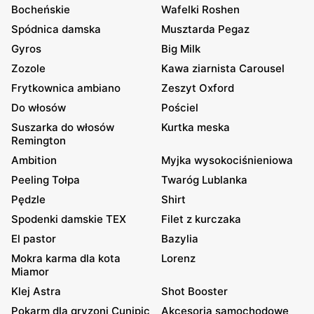
Bocheńskie
Wafelki Roshen
Spódnica damska
Musztarda Pegaz
Gyros
Big Milk
Zozole
Kawa ziarnista Carousel
Frytkownica ambiano
Zeszyt Oxford
Do włosów
Pościel
Suszarka do włosów
Kurtka meska
Remington
Ambition
Myjka wysokociśnieniowa
Peeling Tołpa
Twaróg Lublanka
Pędzle
Shirt
Spodenki damskie TEX
Filet z kurczaka
El pastor
Bazylia
Mokra karma dla kota
Lorenz
Miamor
Klej Astra
Shot Booster
Pokarm dla gryzoni Cunipic
Akcesoria samochodowe