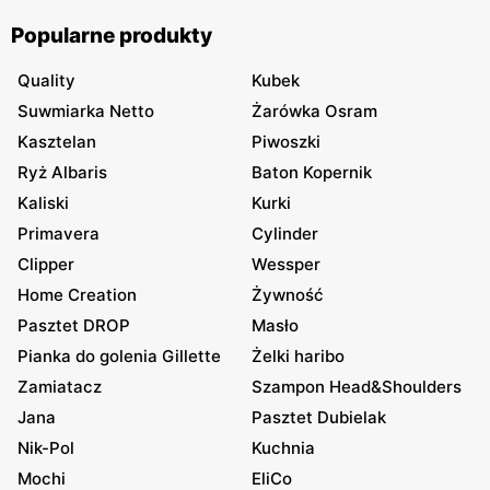
Popularne produkty
Quality
Kubek
Suwmiarka Netto
Żarówka Osram
Kasztelan
Piwoszki
Ryż Albaris
Baton Kopernik
Kaliski
Kurki
Primavera
Cylinder
Clipper
Wessper
Home Creation
Żywność
Pasztet DROP
Masło
Pianka do golenia Gillette
Żelki haribo
Zamiatacz
Szampon Head&Shoulders
Jana
Pasztet Dubielak
Nik-Pol
Kuchnia
Mochi
EliCo