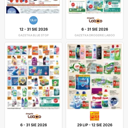
12
-
31 SIE 2026
6
-
31 SIE 2026
GAZETKA BLUE STOP
GAZETKA DROGERIE LABOO
6
-
31 SIE 2026
29 LIP
-
12 SIE 2026