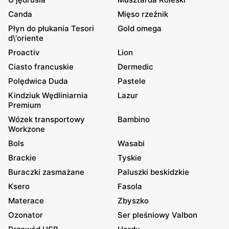
Canda
Mięso rzeźnik
Płyn do płukania Tesori
Gold omega
d\'oriente
Proactiv
Lion
Ciasto francuskie
Dermedic
Polędwica Duda
Pastele
Kindziuk Wędliniarnia
Lazur
Premium
Wózek transportowy
Bambino
Workzone
Bols
Wasabi
Brackie
Tyskie
Buraczki zasmażane
Paluszki beskidzkie
Ksero
Fasola
Materace
Zbyszko
Ozonator
Ser pleśniowy Valbon