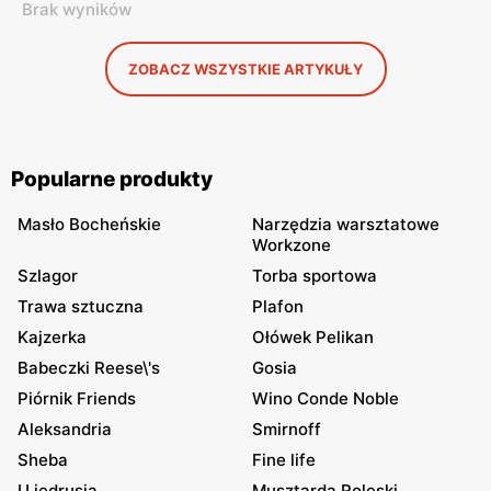
Brak wyników
ZOBACZ WSZYSTKIE ARTYKUŁY
Popularne produkty
Masło Bocheńskie
Narzędzia warsztatowe
Workzone
Szlagor
Torba sportowa
Trawa sztuczna
Plafon
Kajzerka
Ołówek Pelikan
Babeczki Reese\'s
Gosia
Piórnik Friends
Wino Conde Noble
Aleksandria
Smirnoff
Sheba
Fine life
U jędrusia
Musztarda Roleski