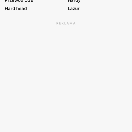
Przewód USB
Hardy
Hard head
Lazur
REKLAMA