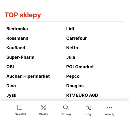
TOP sklepy
Biedronka
Lidl
Rossmann
Carrefour
Kaufland
Netto
Super-Pharm
Jula
OBI
POLOmarket
Auchan Hipermarket
Pepco
Dino
Douglas
Jysk
RTV EURO AGD
Action
Media Expert
Deichmann
Media Markt
Gazetki
Oferty
Szukaj
Blog
Więcej