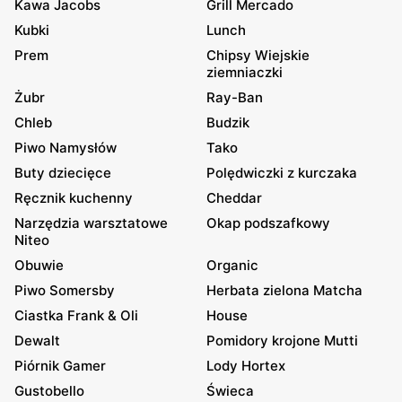
Kawa Jacobs
Grill Mercado
Kubki
Lunch
Prem
Chipsy Wiejskie
ziemniaczki
Żubr
Ray-Ban
Chleb
Budzik
Piwo Namysłów
Tako
Buty dziecięce
Polędwiczki z kurczaka
Ręcznik kuchenny
Cheddar
Narzędzia warsztatowe
Okap podszafkowy
Niteo
Obuwie
Organic
Piwo Somersby
Herbata zielona Matcha
Ciastka Frank & Oli
House
Dewalt
Pomidory krojone Mutti
Piórnik Gamer
Lody Hortex
Gustobello
Świeca