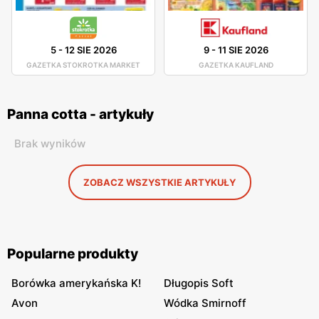
5
-
12 SIE 2026
9
-
11 SIE 2026
GAZETKA STOKROTKA MARKET
GAZETKA KAUFLAND
Panna cotta - artykuły
Brak wyników
ZOBACZ WSZYSTKIE ARTYKUŁY
Popularne produkty
Borówka amerykańska K!
Długopis Soft
Avon
Wódka Smirnoff