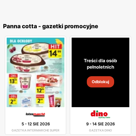
Panna cotta - gazetki promocyjne
Treści dla osób
pełnoletnich
Odblokuj
5
-
12 SIE 2026
9
-
14 SIE 2026
GAZETKA INTERMARCHE SUPER
GAZETKA DINO