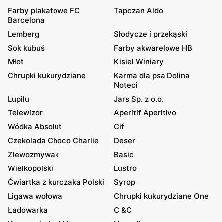
Farby plakatowe FC
Tapczan Aldo
Barcelona
Lemberg
Słodycze i przekąski
Sok kubuś
Farby akwarelowe HB
Młot
Kisiel Winiary
Chrupki kukurydziane
Karma dla psa Dolina
Noteci
Lupilu
Jars Sp. z o.o.
Telewizor
Aperitif Aperitivo
Wódka Absolut
Cif
Czekolada Choco Charlie
Deser
Zlewozmywak
Basic
Wielkopolski
Lustro
Ćwiartka z kurczaka Polski
Syrop
Ligawa wołowa
Chrupki kukurydziane One
Ładowarka
C &C