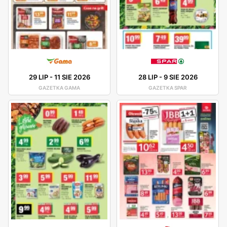
29 LIP
-
11 SIE 2026
28 LIP
-
9 SIE 2026
GAZETKA GAMA
GAZETKA SPAR