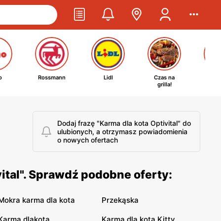
o
Rossmann
Lidl
Czas na
Ta
grilla!
kosm
Dodaj frazę "Karma dla kota Optivital" do
ulubionych, a otrzymasz powiadomienia
o nowych ofertach
ital". Sprawdź podobne oferty:
Mokra karma dla kota
Przekąska
Karma dlakota
Karma dla kota Kitty