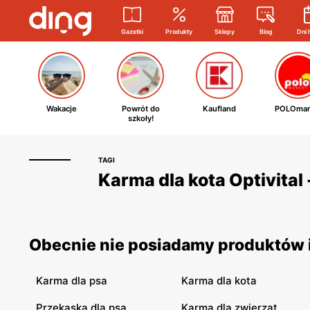
Gazetki
Produkty
Sklepy
Blog
Dni 
Wakacje
Powrót do
Kaufland
POLOmar
szkoły!
TAGI
Karma dla kota Optivital 
Obecnie nie posiadamy produktów i 
Karma dla psa
Karma dla kota
Przekąska dla psa
Karma dla zwierząt