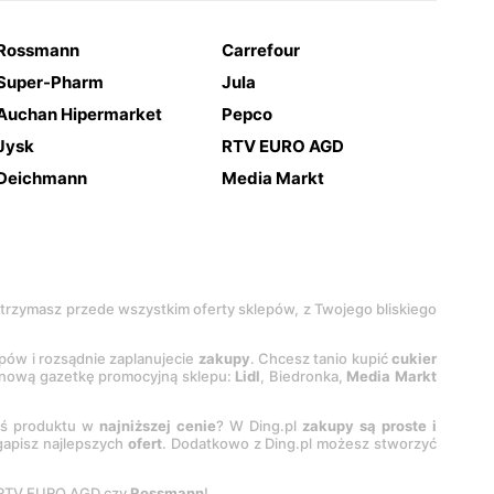
Rossmann
Carrefour
Super-Pharm
Jula
Auchan Hipermarket
Pepco
Jysk
RTV EURO AGD
Deichmann
Media Markt
 otrzymasz przede wszystkim oferty sklepów, z Twojego bliskiego
epów i rozsądnie zaplanujecie
zakupy
. Chcesz tanio kupić
cukier
z nową gazetkę promocyjną sklepu:
Lidl
, Biedronka,
Media Markt
oś produktu w
najniższej cenie
? W Ding.pl
zakupy są proste i
egapisz najlepszych
ofert
. Dodatkowo z Ding.pl możesz stworzyć
 RTV EURO AGD czy
Rossmann
!