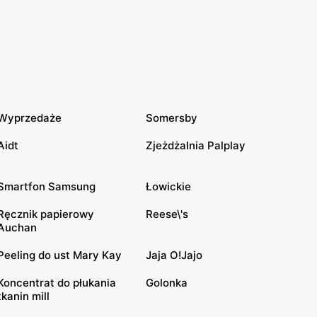
Wyprzedaże
Somersby
Aidt
Zjeżdżalnia Palplay
Smartfon Samsung
Łowickie
Ręcznik papierowy
Reese\'s
Auchan
Peeling do ust Mary Kay
Jaja O!Jajo
Koncentrat do płukania
Golonka
tkanin mill