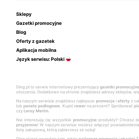
Sklepy
Gazetki promocyjne
Blog
Oferty z gazetek
Aplikacja mobilna
Język serwisu: Polski
Ding.pl to serwis internetowy prezentujący
gazetki promocyjn
otoczenia. Dodatkowo na stronie znajdziesz adresy sklepów, wię
Na naszym serwisie znajdziesz najlepsze
promocje
i
oferty
z ca
lub
panele podłogowe
. Kupić
rower
na prezent? Spróbować
pi
czy
Leroy Merlin
.
Nie interesują cię wszystkie
promocyjne
produkty? Chcesz do
przyjemne
! W naszym serwisie możesz włączyć powiadomieni
listę zakupową, którą zabierzesz ze sobą!
Ding.pl jest wszędzie tam, gdzie
najlepsze promocje
i
okazje
! 