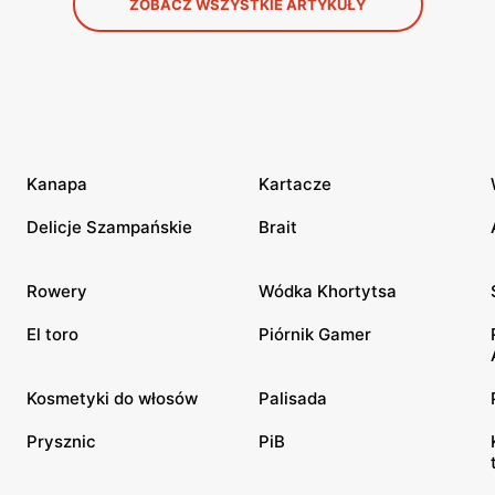
ZOBACZ WSZYSTKIE ARTYKUŁY
Kanapa
Kartacze
Delicje Szampańskie
Brait
Rowery
Wódka Khortytsa
El toro
Piórnik Gamer
Kosmetyki do włosów
Palisada
Prysznic
PiB