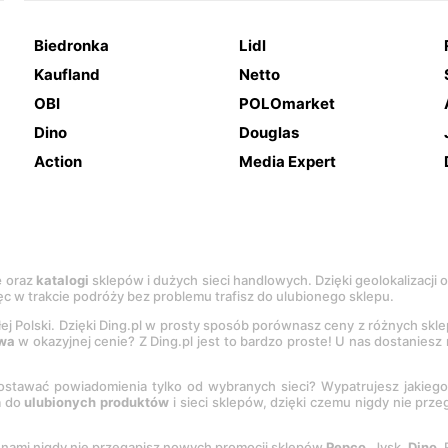
Biedronka
Lidl
Kaufland
Netto
OBI
POLOmarket
Dino
Douglas
Action
Media Expert
e
oraz
katalogi
sklepów i dużych sieci handlowych. Dzięki geolokalizacji
c w trakcie podróży bez problemu trafisz do ulubionego sklepu.
łej Polski. Dzięki Ding.pl w prosty sposób porównasz ceny z różnych skl
wa
w okazyjnej cenie? Z Ding.pl jest to bardzo proste! U nas dostanies
stawać powiadomienia tylko od wybranych sieci? Wypatrujesz jakieg
a do
ulubionych produktów
i sieci sklepów, dzięki czemu nigdy nie prz
Z nami nigdy nie przegapisz nowych promocji sklepów
Pepco
, Jysk,
Dino
,