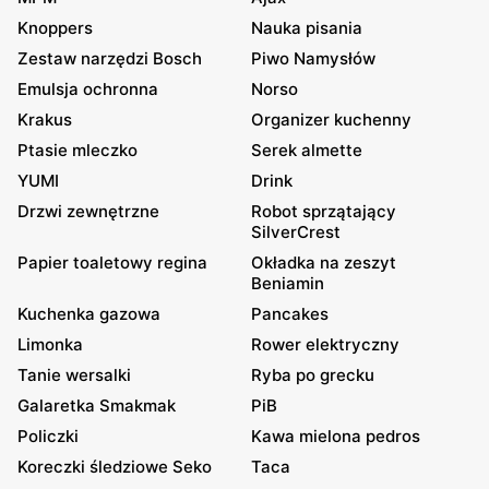
Knoppers
Nauka pisania
Zestaw narzędzi Bosch
Piwo Namysłów
Emulsja ochronna
Norso
Krakus
Organizer kuchenny
Ptasie mleczko
Serek almette
YUMI
Drink
Drzwi zewnętrzne
Robot sprzątający
SilverCrest
Papier toaletowy regina
Okładka na zeszyt
Beniamin
Kuchenka gazowa
Pancakes
Limonka
Rower elektryczny
Tanie wersalki
Ryba po grecku
Galaretka Smakmak
PiB
Policzki
Kawa mielona pedros
Koreczki śledziowe Seko
Taca