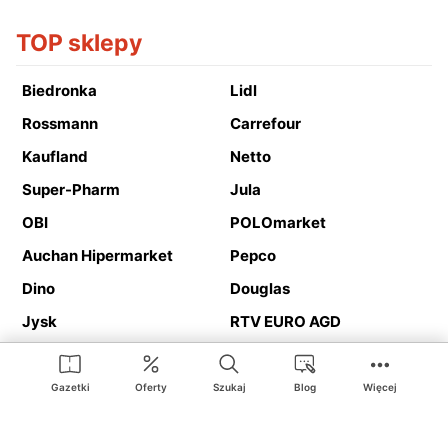
TOP sklepy
Biedronka
Lidl
Rossmann
Carrefour
Kaufland
Netto
Super-Pharm
Jula
OBI
POLOmarket
Auchan Hipermarket
Pepco
Dino
Douglas
Jysk
RTV EURO AGD
Action
Media Expert
Deichmann
Media Markt
Gazetki
Oferty
Szukaj
Blog
Więcej
Ding.pl to serwis internetowy prezentujący
gazetki promocyjne