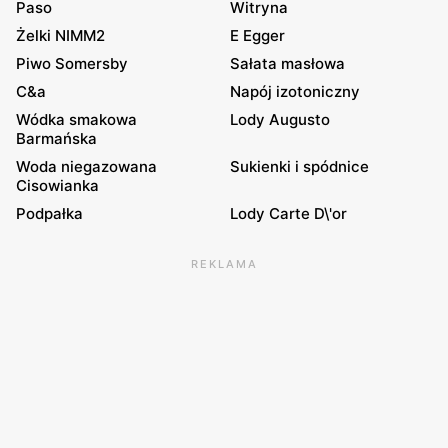
Paso
Witryna
Żelki NIMM2
E Egger
Piwo Somersby
Sałata masłowa
C&a
Napój izotoniczny
Wódka smakowa
Lody Augusto
Barmańska
Woda niegazowana
Sukienki i spódnice
Cisowianka
Podpałka
Lody Carte D\'or
REKLAMA