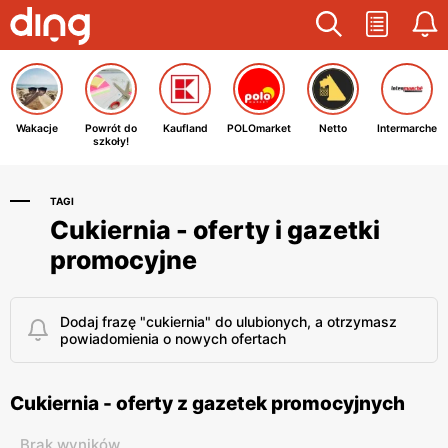
Wakacje
Powrót do
Kaufland
POLOmarket
Netto
Intermarche
szkoły!
TAGI
Cukiernia - oferty i gazetki
promocyjne
Dodaj frazę "cukiernia" do ulubionych, a otrzymasz
powiadomienia o nowych ofertach
Cukiernia - oferty z gazetek promocyjnych
Brak wyników