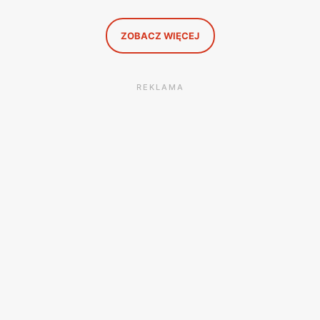
się przy półce z samego rana.
ZOBACZ WIĘCEJ
REKLAMA