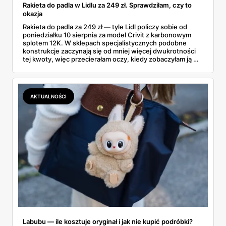
Rakieta do padla w Lidlu za 249 zł. Sprawdziłam, czy to
okazja
Rakieta do padla za 249 zł — tyle Lidl policzy sobie od
poniedziałku 10 sierpnia za model Crivit z karbonowym
splotem 12K. W sklepach specjalistycznych podobne
konstrukcje zaczynają się od mniej więcej dwukrotności
tej kwoty, więc przecierałam oczy, kiedy zobaczyłam ją w
gazetce między dresami a wkrętarką. Padel to dziś
najszybciej rosnący sport w Polsce: kortów przybywa
lawinowo, a chętnych jeszcze szybciej. Sprawdziłam, co
dokładnie dostajemy za te pieniądze i komu taka rakieta
AKTUALNOŚCI
faktycznie wystarczy.
Labubu — ile kosztuje oryginał i jak nie kupić podróbki?