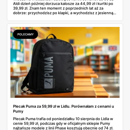
Aldi dzień później dorzuca kalosze za 44,99 zł i kurtki po
39,99 zł. Znam ten moment z poprzednich lat aż za
dobrze: przychodzisz po klapki, a wychodzisz z jesienną
garderobą dla całej rodziny. Sprawdziłam, co dokładnie
pojawi się w gazetkach w przyszłym tygodniu i czy jest
sens kupować jesień, zanim skończą się wakacje.
POLECAMY
Plecak Puma za 59,99 zł w Lidlu. Porównałam z cenami u
Pumy
Plecak Puma trafia od poniedziałku 10 sierpnia do Lidla w
cenie 59,99 zł, podczas gdy w oficjalnym sklepie Pumy
najtańsze modele z linii Phase kosztują obecnie od 74 zł.