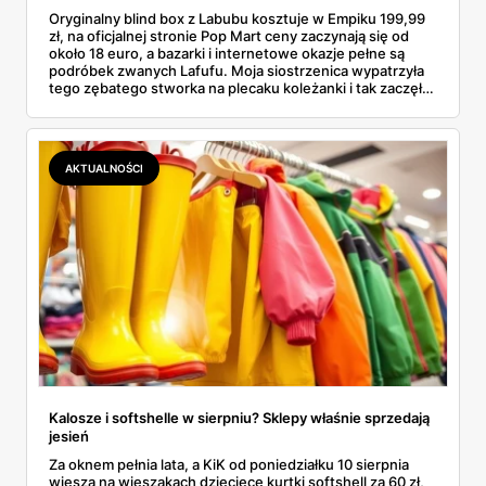
Oryginalny blind box z Labubu kosztuje w Empiku 199,99
zł, na oficjalnej stronie Pop Mart ceny zaczynają się od
około 18 euro, a bazarki i internetowe okazje pełne są
podróbek zwanych Lafufu. Moja siostrzenica wypatrzyła
tego zębatego stworka na plecaku koleżanki i tak zaczęło
się rodzinne śledztwo: co to właściwie jest, ile naprawdę
kosztuje i po czym poznać, że sprzedawca nie wciska nam
podróbki. Spisałam wszystko, czego się dowiedziałam —
łącznie z jedną wpadką, o której za chwilę.
AKTUALNOŚCI
Kalosze i softshelle w sierpniu? Sklepy właśnie sprzedają
jesień
Za oknem pełnia lata, a KiK od poniedziałku 10 sierpnia
wiesza na wieszakach dziecięce kurtki softshell za 60 zł,