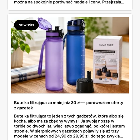
można na spokojnie porównać modele i ceny. Przejrzałam
aktualne promocje AGD i RTV — poniżej wszystko, co
znalazłam, z cenami i terminami.
NOWOŚCI
Butelka filtrująca za mniej niż 30 zł — porównałam oferty
z gazetek
Butelka filtrująca to jeden z tych gadżetów, które albo się
kocha, albo ma za zbędny wymysł. Ja swoją noszę w
torbie od dwóch lat, więc łatwo zgadnąć, po której jestem
stronie. W sierpniowych gazetkach pojawiły się aż trzy
modele w cenach od 24,99 do 29,99 zł, do tego zwykła