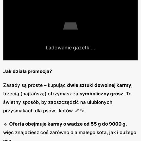
Ładowanie gazetki...
Jak działa promocja?
Zasady są proste – kupując
dwie sztuki dowolnej karmy
,
trzecią (najtańszą) otrzymasz za
symboliczny grosz
! To
świetny sposób, by zaoszczędzić na ulubionych
przysmakach dla psów i kotów. 🦴🐾
🔹
Oferta obejmuje karmy o wadze od 55 g do 9000 g
,
więc znajdziesz coś zarówno dla małego kota, jak i dużego
psa.