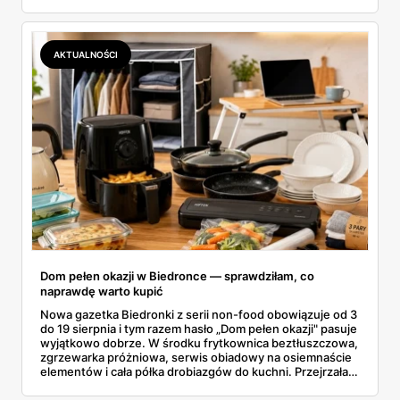
butelka za 14,99 zł dla nieprzekonanych. Sprawdziłam
wszystkie oferty i policzyłam, kiedy taki zakup faktycznie
się opłaca.
AKTUALNOŚCI
Dom pełen okazji w Biedronce — sprawdziłam, co
naprawdę warto kupić
Nowa gazetka Biedronki z serii non-food obowiązuje od 3
do 19 sierpnia i tym razem hasło „Dom pełen okazji" pasuje
wyjątkowo dobrze. W środku frytkownica beztłuszczowa,
zgrzewarka próżniowa, serwis obiadowy na osiemnaście
elementów i cała półka drobiazgów do kuchni. Przejrzałam
wszystkie strony i wybrałam to, po co sama ustawiłabym