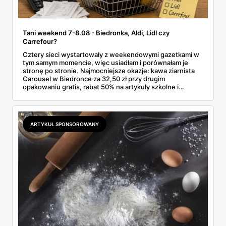
Tani weekend 7-8.08 - Biedronka, Aldi, Lidl czy
Carrefour?
Cztery sieci wystartowały z weekendowymi gazetkami w
tym samym momencie, więc usiadłam i porównałam je
stronę po stronie. Najmocniejsze okazje: kawa ziarnista
Carousel w Biedronce za 32,50 zł przy drugim
opakowaniu gratis, rabat 50% na artykuły szkolne i
przemysłowe przy zakupie trzech sztuk oraz banany po
2,99 zł za kilogram, ale wyłącznie w sobotę z aplikacją. Aldi
odpowiada masłem za 2,99 zł. Werdykt w skrócie:
najwięcej wyciśniesz z Biedronki, po świeże warzywa jedź
ARTYKUŁ SPONSOROWANY
do Aldi.