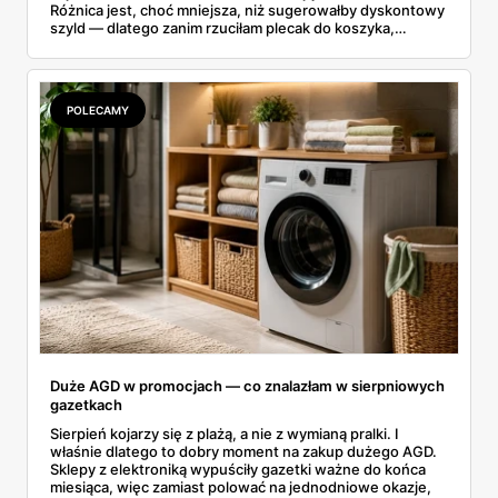
Różnica jest, choć mniejsza, niż sugerowałby dyskontowy
szyld — dlatego zanim rzuciłam plecak do koszyka,
rozłożyłam ceny na czynniki pierwsze. Poniżej cała
rozpiska: co dokładnie sprzedaje Lidl, ile kosztują
odpowiedniki u producenta i komu ten zakup naprawdę
się opłaci.
POLECAMY
Duże AGD w promocjach — co znalazłam w sierpniowych
gazetkach
Sierpień kojarzy się z plażą, a nie z wymianą pralki. I
właśnie dlatego to dobry moment na zakup dużego AGD.
Sklepy z elektroniką wypuściły gazetki ważne do końca
miesiąca, więc zamiast polować na jednodniowe okazje,