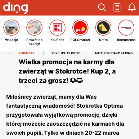
Wakacje
Powrót do
Kaufland
POLOmarket
Netto
Intermarche
szkoły!
PORADNIK
|
2025-03-19 08:17
AUTOR: REDAKCJA DING
Wielka promocja na karmy dla
zwierząt w Stokrotce! Kup 2, a
trzeci za grosz! 🐶🐱
Miłośnicy zwierząt, mamy dla Was
fantastyczną wiadomość! Stokrotka Optima
przygotowała wyjątkową promocję, dzięki
której możecie zaoszczędzić na karmach dla
swoich pupili. Tylko w dniach 20-22 marca