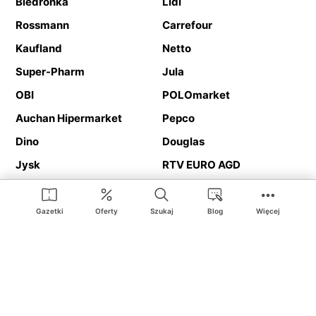
Biedronka
Lidl
Rossmann
Carrefour
Kaufland
Netto
Super-Pharm
Jula
OBI
POLOmarket
Auchan Hipermarket
Pepco
Dino
Douglas
Jysk
RTV EURO AGD
Action
Media Expert
Deichmann
Media Markt
Gazetki
Oferty
Szukaj
Blog
Więcej
Ding.pl to serwis internetowy prezentujący
gazetki promocyjne
oraz
katalogi
sklepów i dużych sieci handlowych. Dzięki
geolokalizacji otrzymasz przede wszystkim oferty sklepów, z
Twojego bliskiego otoczenia. Dodatkowo na stronie znajdziesz
adresy sklepów, więc w trakcie podróży bez problemu trafisz do
ulubionego sklepu.