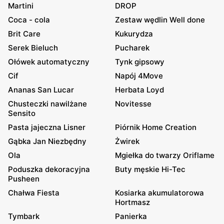
Martini
DROP
Coca - cola
Zestaw wędlin Well done
Brit Care
Kukurydza
Serek Bieluch
Pucharek
Ołówek automatyczny
Tynk gipsowy
Cif
Napój 4Move
Ananas San Lucar
Herbata Loyd
Chusteczki nawilżane
Novitesse
Sensito
Pasta jajeczna Lisner
Piórnik Home Creation
Gąbka Jan Niezbędny
Żwirek
Ola
Mgiełka do twarzy Oriflame
Poduszka dekoracyjna
Buty męskie Hi-Tec
Pusheen
Chałwa Fiesta
Kosiarka akumulatorowa
Hortmasz
Tymbark
Panierka