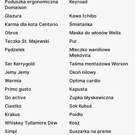
Poduszka ergonomiczna
Keyroad
Domaison
Glazura
Kawa tchibo
Karma dla kota Centurio
Śmietanka
Obrus
Maska do włosów Wella
Teczka St. Majewski
Pur
Pędzelek
Mleczko waniliowe
Mlekovita
Ser Kerrygold
Taśma montażowa Worxon
Jemy Jemy
Okoń nilowy
Warmia
Optima cardio
Primo gusto
Kapusta
Go active
Zupka błyskawiczna
Ciastko
Sok Kubuś
Krakus
Poidło
Whiskey Tullamore Dew
Kosz
Simpl
Suszarka na pranie