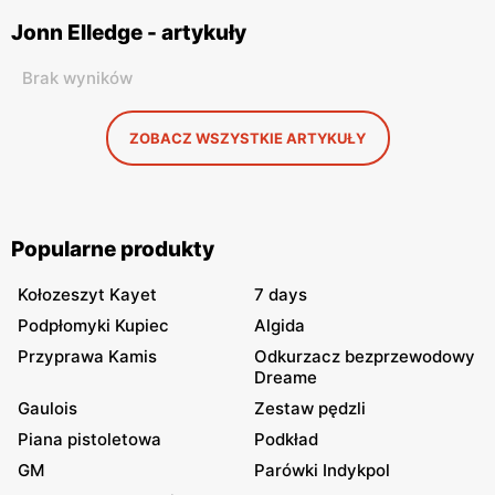
Jonn Elledge - artykuły
Brak wyników
ZOBACZ WSZYSTKIE ARTYKUŁY
Popularne produkty
Kołozeszyt Kayet
7 days
Podpłomyki Kupiec
Algida
Przyprawa Kamis
Odkurzacz bezprzewodowy
Dreame
Gaulois
Zestaw pędzli
Piana pistoletowa
Podkład
GM
Parówki Indykpol