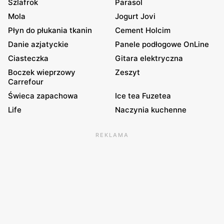
Szlafrok
Parasol
Mola
Jogurt Jovi
Płyn do płukania tkanin
Cement Holcim
Danie azjatyckie
Panele podłogowe OnLine
Ciasteczka
Gitara elektryczna
Boczek wieprzowy
Zeszyt
Carrefour
Świeca zapachowa
Ice tea Fuzetea
Life
Naczynia kuchenne
REKLAMA