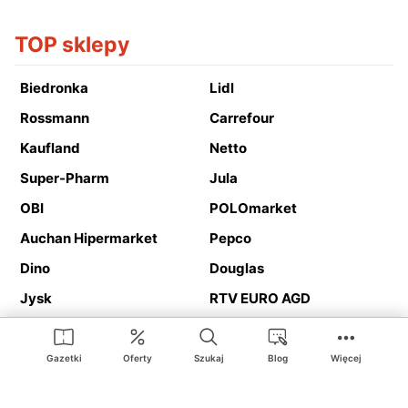
TOP sklepy
Biedronka
Lidl
Rossmann
Carrefour
Kaufland
Netto
Super-Pharm
Jula
OBI
POLOmarket
Auchan Hipermarket
Pepco
Dino
Douglas
Jysk
RTV EURO AGD
Action
Media Expert
Deichmann
Media Markt
Gazetki
Oferty
Szukaj
Blog
Więcej