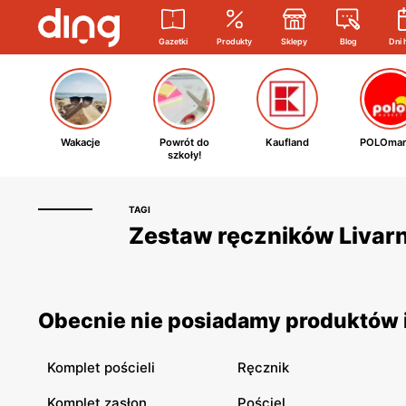
Gazetki
Produkty
Sklepy
Blog
Dni 
Wakacje
Powrót do
Kaufland
POLOmar
szkoły!
TAGI
Zestaw ręczników Livarno
Obecnie nie posiadamy produktów i
Komplet pościeli
Ręcznik
Komplet zasłon
Pościel