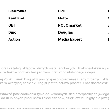
Biedronka
Lidl
Kaufland
Netto
OBI
POLOmarket
Dino
Douglas
Action
Media Expert
e
oraz
katalogi
sklepów i dużych sieci handlowych. Dzięki geolokalizacji
c w trakcie podróży bez problemu trafisz do ulubionego sklepu.
łej Polski. Dzięki Ding.pl w prosty sposób porównasz ceny z różnych skl
wa
w okazyjnej cenie? Z Ding.pl jest to bardzo proste! U nas dostanies
stawać powiadomienia tylko od wybranych sieci? Wypatrujesz jakieg
a do
ulubionych produktów
i sieci sklepów, dzięki czemu nigdy nie prz
Z nami nigdy nie przegapisz nowych promocji sklepów
Pepco
, Jysk,
Dino
,