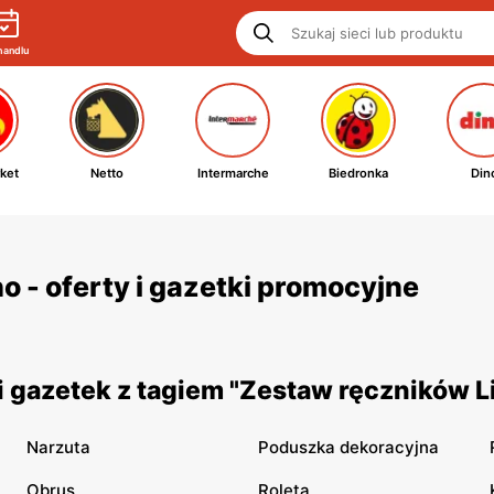
handlu
ket
Netto
Intermarche
Biedronka
Din
 - oferty i gazetki promocyjne
 gazetek z tagiem "Zestaw ręczników L
Narzuta
Poduszka dekoracyjna
Obrus
Roleta