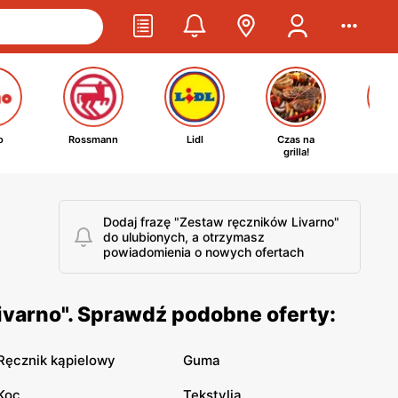
o
Rossmann
Lidl
Czas na
Ta
grilla!
kosm
Dodaj frazę "Zestaw ręczników Livarno"
do ulubionych, a otrzymasz
powiadomienia o nowych ofertach
ivarno". Sprawdź podobne oferty:
Ręcznik kąpielowy
Guma
Koc
Tekstylia