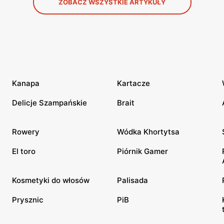
ZOBACZ WSZYSTKIE ARTYKUŁY
Kanapa
Kartacze
Delicje Szampańskie
Brait
Rowery
Wódka Khortytsa
El toro
Piórnik Gamer
Kosmetyki do włosów
Palisada
Prysznic
PiB