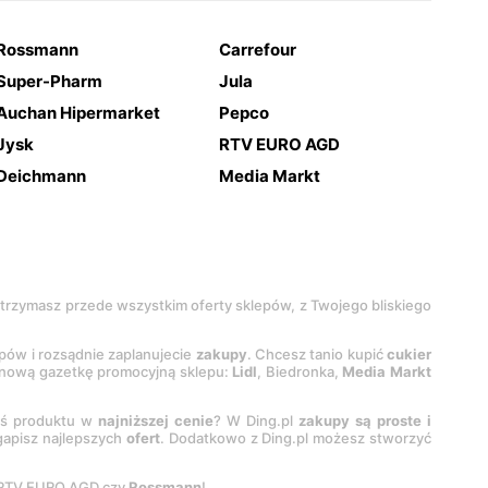
Rossmann
Carrefour
Super-Pharm
Jula
Auchan Hipermarket
Pepco
Jysk
RTV EURO AGD
Deichmann
Media Markt
 otrzymasz przede wszystkim oferty sklepów, z Twojego bliskiego
epów i rozsądnie zaplanujecie
zakupy
. Chcesz tanio kupić
cukier
z nową gazetkę promocyjną sklepu:
Lidl
, Biedronka,
Media Markt
oś produktu w
najniższej cenie
? W Ding.pl
zakupy są proste i
egapisz najlepszych
ofert
. Dodatkowo z Ding.pl możesz stworzyć
 RTV EURO AGD czy
Rossmann
!