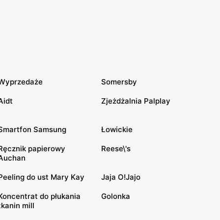
Wyprzedaże
Somersby
Aidt
Zjeżdżalnia Palplay
Smartfon Samsung
Łowickie
Ręcznik papierowy
Reese\'s
Auchan
Peeling do ust Mary Kay
Jaja O!Jajo
Koncentrat do płukania
Golonka
tkanin mill