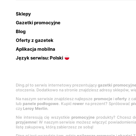
Sklepy
Gazetki promocyjne
Blog
Oferty z gazetek
Aplikacja mobilna
Język serwisu: Polski
Ding.pl to serwis internetowy prezentujący
gazetki promocyjn
otoczenia. Dodatkowo na stronie znajdziesz adresy sklepów, wię
Na naszym serwisie znajdziesz najlepsze
promocje
i
oferty
z ca
lub
panele podłogowe
. Kupić
rower
na prezent? Spróbować
pi
czy
Leroy Merlin
.
Nie interesują cię wszystkie
promocyjne
produkty? Chcesz do
przyjemne
! W naszym serwisie możesz włączyć powiadomieni
listę zakupową, którą zabierzesz ze sobą!
Ding.pl jest wszędzie tam, gdzie
najlepsze promocje
i
okazje
! 