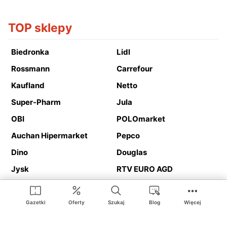
TOP sklepy
Biedronka
Lidl
Rossmann
Carrefour
Kaufland
Netto
Super-Pharm
Jula
OBI
POLOmarket
Auchan Hipermarket
Pepco
Dino
Douglas
Jysk
RTV EURO AGD
Action
Media Expert
Deichmann
Media Markt
Gazetki
Oferty
Szukaj
Blog
Więcej