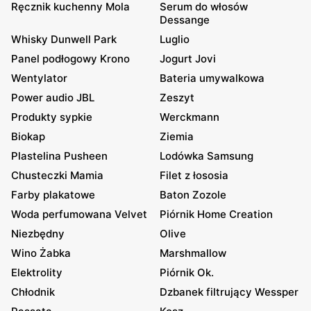
Ręcznik kuchenny Mola
Serum do włosów
Dessange
Whisky Dunwell Park
Luglio
Panel podłogowy Krono
Jogurt Jovi
Wentylator
Bateria umywalkowa
Power audio JBL
Zeszyt
Produkty sypkie
Werckmann
Biokap
Ziemia
Plastelina Pusheen
Lodówka Samsung
Chusteczki Mamia
Filet z łososia
Farby plakatowe
Baton Zozole
Woda perfumowana Velvet
Piórnik Home Creation
Niezbędny
Olive
Wino Żabka
Marshmallow
Elektrolity
Piórnik Ok.
Chłodnik
Dzbanek filtrujący Wessper