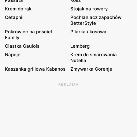
Passata
Kosz
Krem do rąk
Stojak na rowery
Cetaphil
Pochłaniacz zapachów
BetterStyle
Pokrowiec na pościel
Pilarka ukosowa
Family
Ciastka Gaulois
Lemberg
Napoje
Krem do smarowania
Nutella
Kaszanka grillowa Kabanos
Zmywarka Gorenje
REKLAMA