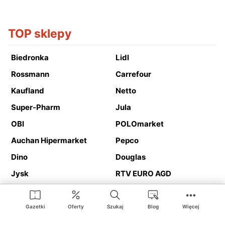
TOP sklepy
Biedronka
Lidl
Rossmann
Carrefour
Kaufland
Netto
Super-Pharm
Jula
OBI
POLOmarket
Auchan Hipermarket
Pepco
Dino
Douglas
Jysk
RTV EURO AGD
Action
Media Expert
Deichmann
Media Markt
Gazetki
Oferty
Szukaj
Blog
Więcej