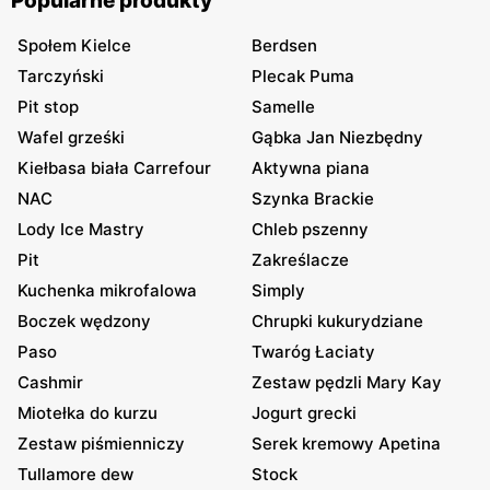
Popularne produkty
Społem Kielce
Berdsen
Tarczyński
Plecak Puma
Pit stop
Samelle
Wafel grześki
Gąbka Jan Niezbędny
Kiełbasa biała Carrefour
Aktywna piana
NAC
Szynka Brackie
Lody Ice Mastry
Chleb pszenny
Pit
Zakreślacze
Kuchenka mikrofalowa
Simply
Boczek wędzony
Chrupki kukurydziane
Paso
Twaróg Łaciaty
Cashmir
Zestaw pędzli Mary Kay
Miotełka do kurzu
Jogurt grecki
Zestaw piśmienniczy
Serek kremowy Apetina
Tullamore dew
Stock