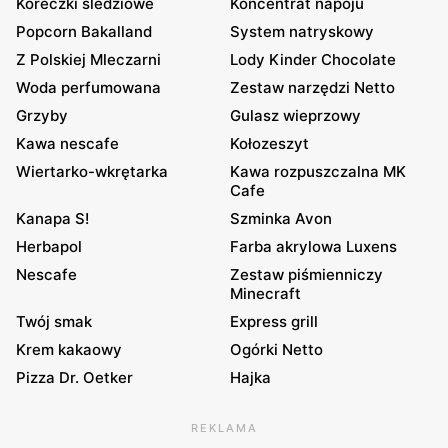
Koreczki śledziowe
Koncentrat napoju
Popcorn Bakalland
System natryskowy
Z Polskiej Mleczarni
Lody Kinder Chocolate
Woda perfumowana
Zestaw narzędzi Netto
Grzyby
Gulasz wieprzowy
Kawa nescafe
Kołozeszyt
Wiertarko-wkrętarka
Kawa rozpuszczalna MK
Cafe
Kanapa S!
Szminka Avon
Herbapol
Farba akrylowa Luxens
Nescafe
Zestaw piśmienniczy
Minecraft
Twój smak
Express grill
Krem kakaowy
Ogórki Netto
Pizza Dr. Oetker
Hajka
REKLAMA