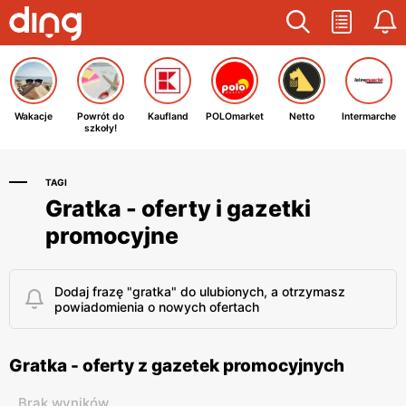
Wakacje
Powrót do
Kaufland
POLOmarket
Netto
Intermarche
szkoły!
TAGI
Gratka - oferty i gazetki
promocyjne
Dodaj frazę "gratka" do ulubionych, a otrzymasz
powiadomienia o nowych ofertach
Gratka - oferty z gazetek promocyjnych
Brak wyników