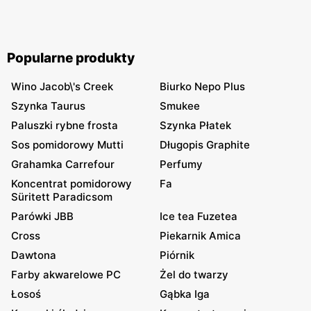
Popularne produkty
Wino Jacob\'s Creek
Biurko Nepo Plus
Szynka Taurus
Smukee
Paluszki rybne frosta
Szynka Płatek
Sos pomidorowy Mutti
Długopis Graphite
Grahamka Carrefour
Perfumy
Koncentrat pomidorowy
Fa
Süritett Paradicsom
Parówki JBB
Ice tea Fuzetea
Cross
Piekarnik Amica
Dawtona
Piórnik
Farby akwarelowe PC
Żel do twarzy
Łosoś
Gąbka Iga