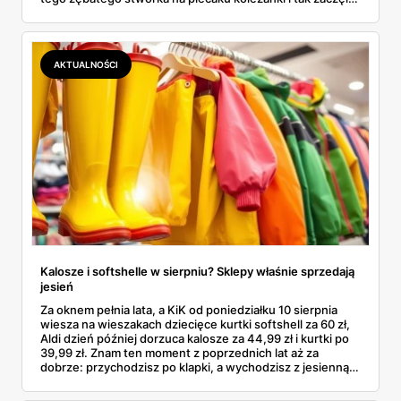
się rodzinne śledztwo: co to właściwie jest, ile naprawdę
kosztuje i po czym poznać, że sprzedawca nie wciska nam
podróbki. Spisałam wszystko, czego się dowiedziałam —
łącznie z jedną wpadką, o której za chwilę.
AKTUALNOŚCI
Kalosze i softshelle w sierpniu? Sklepy właśnie sprzedają
jesień
Za oknem pełnia lata, a KiK od poniedziałku 10 sierpnia
wiesza na wieszakach dziecięce kurtki softshell za 60 zł,
Aldi dzień później dorzuca kalosze za 44,99 zł i kurtki po
39,99 zł. Znam ten moment z poprzednich lat aż za
dobrze: przychodzisz po klapki, a wychodzisz z jesienną
garderobą dla całej rodziny. Sprawdziłam, co dokładnie
pojawi się w gazetkach w przyszłym tygodniu i czy jest