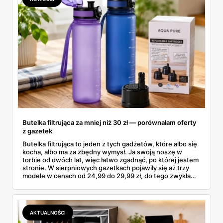
Butelka filtrująca za mniej niż 30 zł — porównałam oferty
z gazetek
Butelka filtrująca to jeden z tych gadżetów, które albo się
kocha, albo ma za zbędny wymysł. Ja swoją noszę w
torbie od dwóch lat, więc łatwo zgadnąć, po której jestem
stronie. W sierpniowych gazetkach pojawiły się aż trzy
modele w cenach od 24,99 do 29,99 zł, do tego zwykła
butelka za 14,99 zł dla nieprzekonanych. Sprawdziłam
wszystkie oferty i policzyłam, kiedy taki zakup faktycznie
się opłaca.
AKTUALNOŚCI