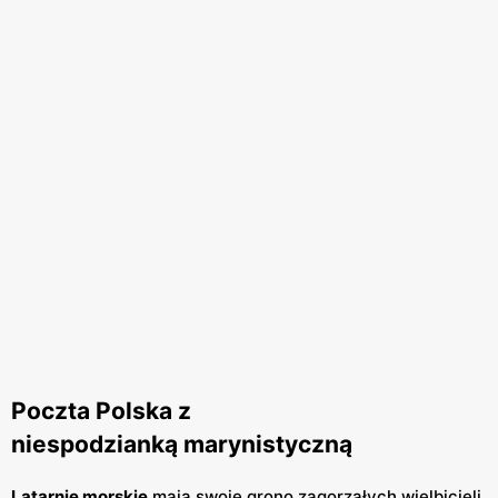
Poczta Polska z
niespodzianką marynistyczną
Latarnie morskie
mają swoje grono zagorzałych wielbicieli.