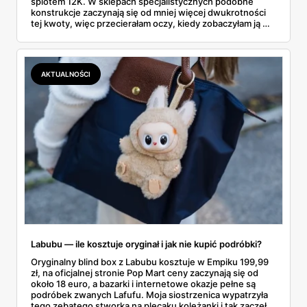
splotem 12K. W sklepach specjalistycznych podobne
konstrukcje zaczynają się od mniej więcej dwukrotności
tej kwoty, więc przecierałam oczy, kiedy zobaczyłam ją w
gazetce między dresami a wkrętarką. Padel to dziś
najszybciej rosnący sport w Polsce: kortów przybywa
lawinowo, a chętnych jeszcze szybciej. Sprawdziłam, co
dokładnie dostajemy za te pieniądze i komu taka rakieta
AKTUALNOŚCI
faktycznie wystarczy.
Labubu — ile kosztuje oryginał i jak nie kupić podróbki?
Oryginalny blind box z Labubu kosztuje w Empiku 199,99
zł, na oficjalnej stronie Pop Mart ceny zaczynają się od
około 18 euro, a bazarki i internetowe okazje pełne są
podróbek zwanych Lafufu. Moja siostrzenica wypatrzyła
tego zębatego stworka na plecaku koleżanki i tak zaczęło