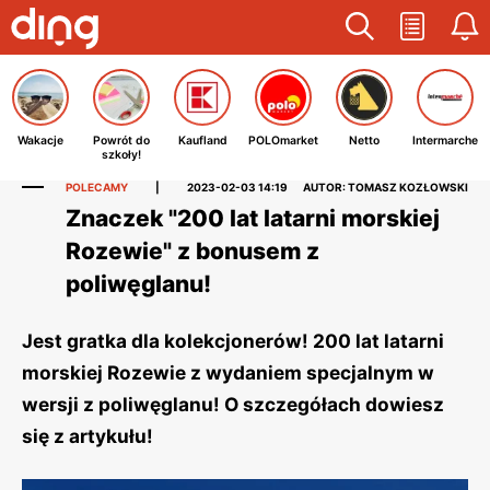
Wakacje
Powrót do
Kaufland
POLOmarket
Netto
Intermarche
szkoły!
POLECAMY
|
2023-02-03 14:19
AUTOR: TOMASZ KOZŁOWSKI
Znaczek "200 lat latarni morskiej
Rozewie" z bonusem z
poliwęglanu!
Jest gratka dla kolekcjonerów! 200 lat latarni
morskiej Rozewie z wydaniem specjalnym w
wersji z poliwęglanu! O szczegółach dowiesz
się z artykułu!