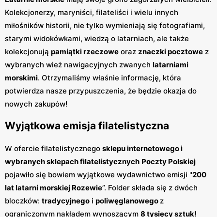
Kolekcjonerzy, maryniści, filateliści i wielu innych
miłośników historii, nie tylko wymieniają się fotografiami,
starymi widokówkami, wiedzą o latarniach, ale także
kolekcjonują
pamiątki rzeczowe
oraz
znaczki pocztowe
z
wybranych wież nawigacyjnych zwanych
latarniami
morskimi
. Otrzymaliśmy właśnie informację, która
potwierdza nasze przypuszczenia, że będzie okazja do
nowych zakupów!
Wyjątkowa emisja filatelistyczna
W ofercie filatelistycznego
sklepu internetowego i
wybranych sklepach filatelistycznych
Poczty Polskiej
pojawiło się bowiem wyjątkowe wydawnictwo emisji "
200
lat latarni morskiej Rozewie
”. Folder składa się z dwóch
bloczków:
tradycyjnego
i
poliwęglanowego
z
ograniczonym nakładem wynoszącym
8 tysięcy sztuk!