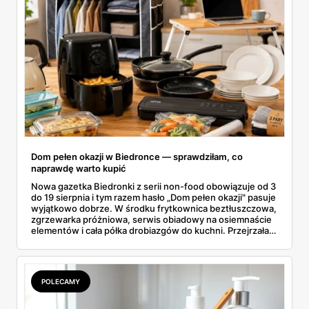
Dom pełen okazji w Biedronce — sprawdziłam, co
naprawdę warto kupić
Nowa gazetka Biedronki z serii non-food obowiązuje od 3
do 19 sierpnia i tym razem hasło „Dom pełen okazji" pasuje
wyjątkowo dobrze. W środku frytkownica beztłuszczowa,
zgrzewarka próżniowa, serwis obiadowy na osiemnaście
elementów i cała półka drobiazgów do kuchni. Przejrzałam
wszystkie strony i wybrałam to, po co sama ustawiłabym
się przy półce z samego rana.
POLECAMY