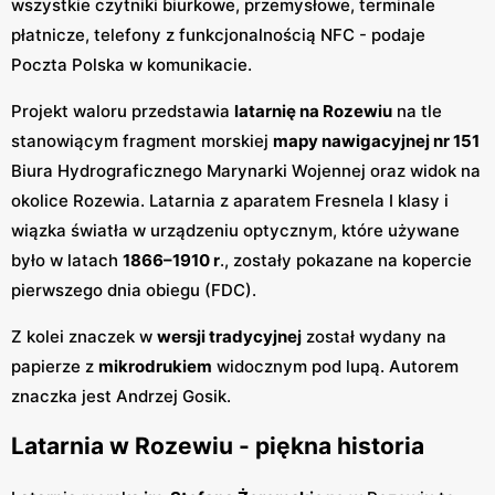
wszystkie czytniki biurkowe, przemysłowe, terminale
płatnicze, telefony z funkcjonalnością NFC - podaje
Poczta Polska w komunikacie.
Projekt waloru przedstawia
latarnię na Rozewiu
na tle
stanowiącym fragment morskiej
mapy nawigacyjnej nr 151
Biura Hydrograficznego Marynarki Wojennej oraz widok na
okolice Rozewia. Latarnia z aparatem Fresnela I klasy i
wiązka światła w urządzeniu optycznym, które używane
było w latach
1866–1910 r
., zostały pokazane na kopercie
pierwszego dnia obiegu (FDC).
Z kolei znaczek w
wersji tradycyjnej
został wydany na
papierze z
mikrodrukiem
widocznym pod lupą. Autorem
znaczka jest Andrzej Gosik.
Latarnia w Rozewiu - piękna historia