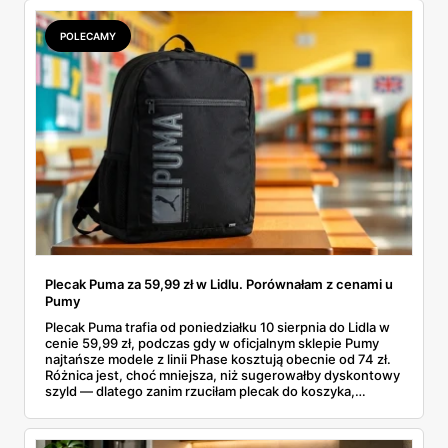
sens kupować jesień, zanim skończą się wakacje.
POLECAMY
Plecak Puma za 59,99 zł w Lidlu. Porównałam z cenami u
Pumy
Plecak Puma trafia od poniedziałku 10 sierpnia do Lidla w
cenie 59,99 zł, podczas gdy w oficjalnym sklepie Pumy
najtańsze modele z linii Phase kosztują obecnie od 74 zł.
Różnica jest, choć mniejsza, niż sugerowałby dyskontowy
szyld — dlatego zanim rzuciłam plecak do koszyka,
rozłożyłam ceny na czynniki pierwsze. Poniżej cała
rozpiska: co dokładnie sprzedaje Lidl, ile kosztują
odpowiedniki u producenta i komu ten zakup naprawdę