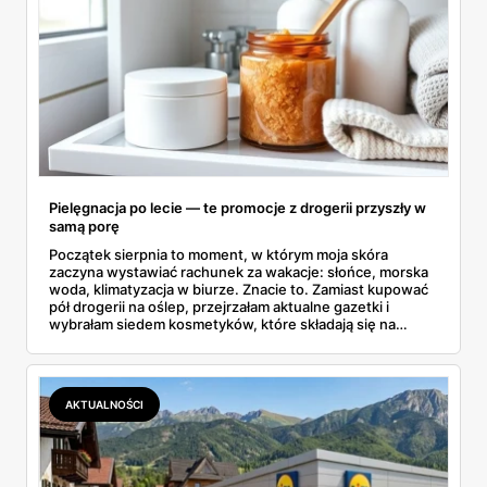
Pielęgnacja po lecie — te promocje z drogerii przyszły w
samą porę
Początek sierpnia to moment, w którym moja skóra
zaczyna wystawiać rachunek za wakacje: słońce, morska
woda, klimatyzacja w biurze. Znacie to. Zamiast kupować
pół drogerii na oślep, przejrzałam aktualne gazetki i
wybrałam siedem kosmetyków, które składają się na
sensowny plan regeneracji — od peelingu za 21,95 zł po
dermokosmetyki Vichy. Wszystkie ceny sprawdziłam w
ofertach, terminy też.
AKTUALNOŚCI