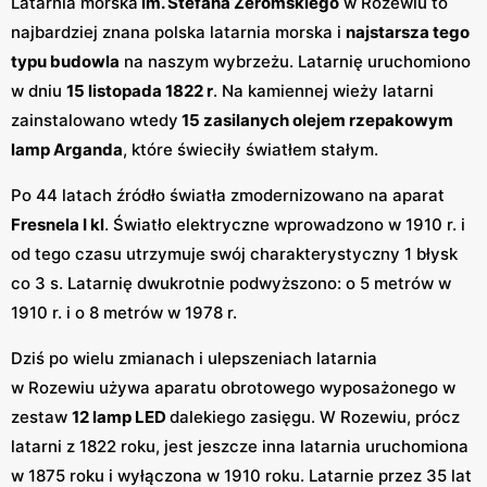
Latarnia morska
im. Stefana Żeromskiego
w Rozewiu to
najbardziej znana polska latarnia morska i
najstarsza tego
typu budowla
na naszym wybrzeżu. Latarnię uruchomiono
w dniu
15 listopada 1822 r
. Na kamiennej wieży latarni
zainstalowano wtedy
15 zasilanych olejem rzepakowym
lamp Arganda
, które świeciły światłem stałym.
Po 44 latach źródło światła zmodernizowano na aparat
Fresnela I kl
. Światło elektryczne wprowadzono w 1910 r. i
od tego czasu utrzymuje swój charakterystyczny 1 błysk
co 3 s. Latarnię dwukrotnie podwyższono: o 5 metrów w
1910 r. i o 8 metrów w 1978 r.
Dziś po wielu zmianach i ulepszeniach latarnia
w Rozewiu używa aparatu obrotowego wyposażonego w
zestaw
12 lamp LED
dalekiego zasięgu. W Rozewiu, prócz
latarni z 1822 roku, jest jeszcze inna latarnia uruchomiona
w 1875 roku i wyłączona w 1910 roku. Latarnie przez 35 lat