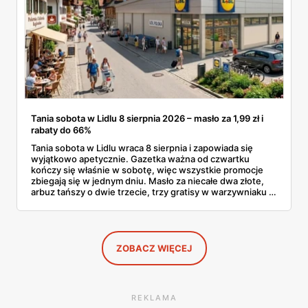
Tania sobota w Lidlu 8 sierpnia 2026 – masło za 1,99 zł i
rabaty do 66%
Tania sobota w Lidlu wraca 8 sierpnia i zapowiada się
wyjątkowo apetycznie. Gazetka ważna od czwartku
kończy się właśnie w sobotę, więc wszystkie promocje
zbiegają się w jednym dniu. Masło za niecałe dwa złote,
arbuz tańszy o dwie trzecie, trzy gratisy w warzywniaku i
jedna oferta działająca wyłącznie w sobotę. Przejrzałam
całą sobotnią gazetkę Lidla strona po stronie i wybrałam
to, co naprawdę się opłaca.
ZOBACZ WIĘCEJ
REKLAMA