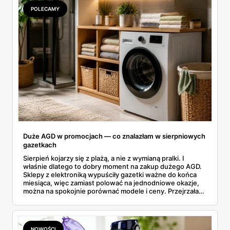
się opłaci.
POLECAMY
Duże AGD w promocjach — co znalazłam w sierpniowych
gazetkach
Sierpień kojarzy się z plażą, a nie z wymianą pralki. I
właśnie dlatego to dobry moment na zakup dużego AGD.
Sklepy z elektroniką wypuściły gazetki ważne do końca
miesiąca, więc zamiast polować na jednodniowe okazje,
można na spokojnie porównać modele i ceny. Przejrzałam
aktualne promocje AGD i RTV — poniżej wszystko, co
znalazłam, z cenami i terminami.
NOWOŚCI