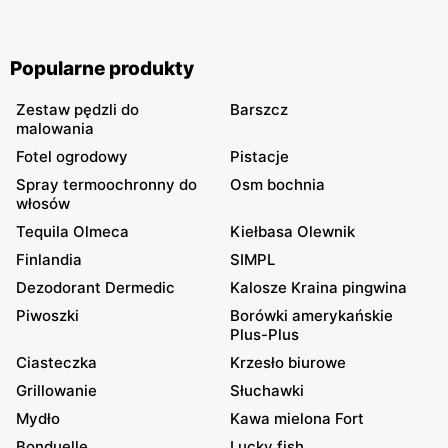
Popularne produkty
Zestaw pędzli do
Barszcz
malowania
Fotel ogrodowy
Pistacje
Spray termoochronny do
Osm bochnia
włosów
Tequila Olmeca
Kiełbasa Olewnik
Finlandia
SIMPL
Dezodorant Dermedic
Kalosze Kraina pingwina
Piwoszki
Borówki amerykańskie
Plus-Plus
Ciasteczka
Krzesło biurowe
Grillowanie
Słuchawki
Mydło
Kawa mielona Fort
Bonduelle
Lucky fish