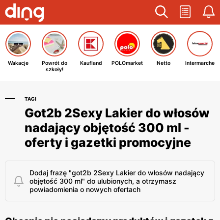
Wakacje
Powrót do
Kaufland
POLOmarket
Netto
Intermarche
szkoły!
TAGI
Got2b 2Sexy Lakier do włosów
nadający objętość 300 ml -
oferty i gazetki promocyjne
Dodaj frazę "got2b 2Sexy Lakier do włosów nadający
objętość 300 ml" do ulubionych, a otrzymasz
powiadomienia o nowych ofertach