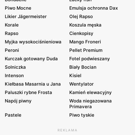
Piwo Mocne
Emulsja ochronna Dax
Likier Jägermeister
Olej Rapso
Korale
Koszula męska
Rapso
Cienkopisy
Myjka wysokociśnieniowa
Mango Froneri
Peroni
Pellet Premium
Kurczak gotowany Duda
Fotel podwieszany
Solniczka
Biały Bocian
Intenson
Kisiel
Kiełbasa Masarnia u Jana
Wentylator
Paluszki rybne Frosta
Kamień elewacyjny
Napój piwny
Woda niegazowana
Primavera
Pastele
Piwo tyskie
REKLAMA