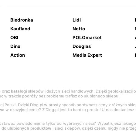
Biedronka
Lidl
Kaufland
Netto
OBI
POLOmarket
Dino
Douglas
Action
Media Expert
e
oraz
katalogi
sklepów i dużych sieci handlowych. Dzięki geolokalizacji
c w trakcie podróży bez problemu trafisz do ulubionego sklepu.
łej Polski. Dzięki Ding.pl w prosty sposób porównasz ceny z różnych skl
wa
w okazyjnej cenie? Z Ding.pl jest to bardzo proste! U nas dostanies
stawać powiadomienia tylko od wybranych sieci? Wypatrujesz jakieg
a do
ulubionych produktów
i sieci sklepów, dzięki czemu nigdy nie prz