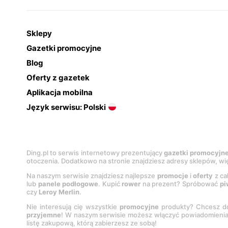
Sklepy
Gazetki promocyjne
Blog
Oferty z gazetek
Aplikacja mobilna
Język serwisu: Polski
Ding.pl to serwis internetowy prezentujący
gazetki promocyjn
otoczenia. Dodatkowo na stronie znajdziesz adresy sklepów, wię
Na naszym serwisie znajdziesz najlepsze
promocje
i
oferty
z ca
lub
panele podłogowe
. Kupić
rower
na prezent? Spróbować
pi
czy
Leroy Merlin
.
Nie interesują cię wszystkie
promocyjne
produkty? Chcesz do
przyjemne
! W naszym serwisie możesz włączyć powiadomieni
listę zakupową, którą zabierzesz ze sobą!