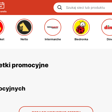
handlu
ket
Netto
Intermarche
Biedronka
Din
zetki promocyjne
mocyjnych