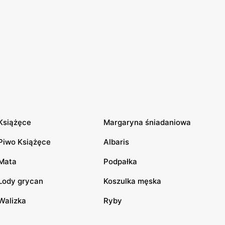
Książęce
Margaryna śniadaniowa
Piwo Książęce
Albaris
Mata
Podpałka
Lody grycan
Koszulka męska
Walizka
Ryby