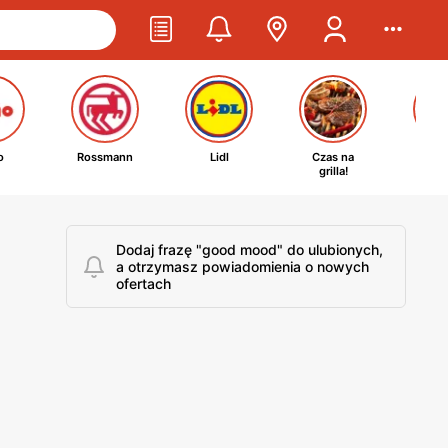
o
Rossmann
Lidl
Czas na
Ta
grilla!
kosm
Dodaj frazę "good mood" do ulubionych,
a otrzymasz powiadomienia o nowych
ofertach