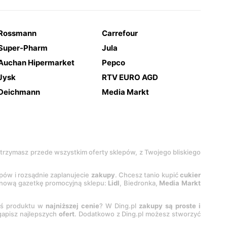
Rossmann
Carrefour
Super-Pharm
Jula
Auchan Hipermarket
Pepco
Jysk
RTV EURO AGD
Deichmann
Media Markt
 otrzymasz przede wszystkim oferty sklepów, z Twojego bliskiego
epów i rozsądnie zaplanujecie
zakupy
. Chcesz tanio kupić
cukier
z nową gazetkę promocyjną sklepu:
Lidl
, Biedronka,
Media Markt
oś produktu w
najniższej cenie
? W Ding.pl
zakupy są proste i
egapisz najlepszych
ofert
. Dodatkowo z Ding.pl możesz stworzyć