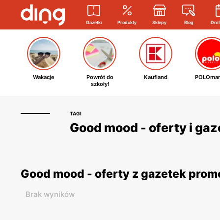
Gazetki
Produkty
Sklepy
Blog
Dni 
Wakacje
Powrót do
Kaufland
POLOmar
szkoły!
TAGI
Good mood - oferty i ga
Good mood - oferty z gazetek pro
Brak wyników