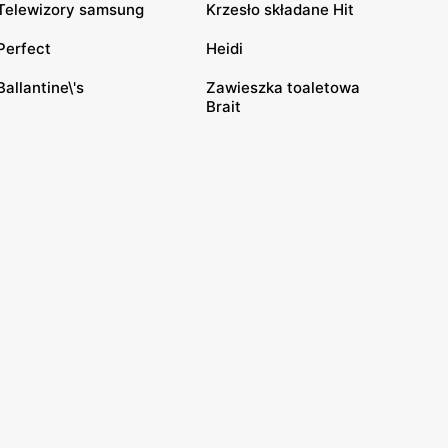
Telewizory samsung
Krzesło składane Hit
Perfect
Heidi
Ballantine\'s
Zawieszka toaletowa
Brait