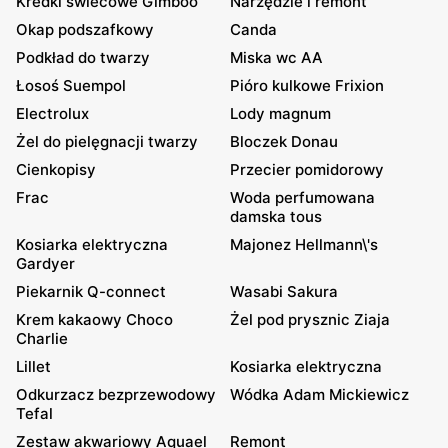
Kredki świecowe Gimboo
Narzędzie i remont
Okap podszafkowy
Canda
Podkład do twarzy
Miska wc AA
Łosoś Suempol
Pióro kulkowe Frixion
Electrolux
Lody magnum
Żel do pielęgnacji twarzy
Bloczek Donau
Cienkopisy
Przecier pomidorowy
Frac
Woda perfumowana
damska tous
Kosiarka elektryczna
Majonez Hellmann\'s
Gardyer
Piekarnik Q-connect
Wasabi Sakura
Krem kakaowy Choco
Żel pod prysznic Ziaja
Charlie
Lillet
Kosiarka elektryczna
Odkurzacz bezprzewodowy
Wódka Adam Mickiewicz
Tefal
Zestaw akwariowy Aquael
Remont