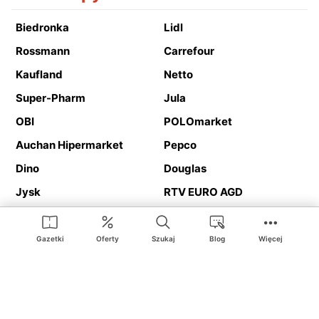
Biedronka
Lidl
Rossmann
Carrefour
Kaufland
Netto
Super-Pharm
Jula
OBI
POLOmarket
Auchan Hipermarket
Pepco
Dino
Douglas
Jysk
RTV EURO AGD
Action
Media Expert
Deichmann
Media Markt
Gazetki
Oferty
Szukaj
Blog
Więcej
Ding.pl to serwis internetowy prezentujący
gazetki promocyjne
oraz
katalogi
sklepów i dużych sieci handlowych. Dzięki
geolokalizacji otrzymasz przede wszystkim oferty sklepów, z
Twojego bliskiego otoczenia. Dodatkowo na stronie znajdziesz