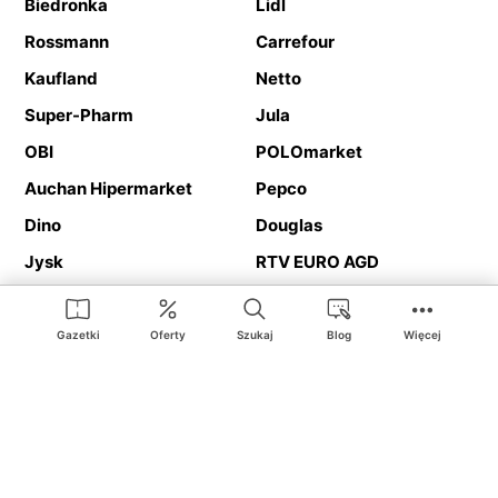
Biedronka
Lidl
Rossmann
Carrefour
Kaufland
Netto
Super-Pharm
Jula
OBI
POLOmarket
Auchan Hipermarket
Pepco
Dino
Douglas
Jysk
RTV EURO AGD
Action
Media Expert
Deichmann
Media Markt
Gazetki
Oferty
Szukaj
Blog
Więcej
Ding.pl to serwis internetowy prezentujący
gazetki promocyjne
oraz
katalogi
sklepów i dużych sieci handlowych. Dzięki
geolokalizacji otrzymasz przede wszystkim oferty sklepów, z
Twojego bliskiego otoczenia. Dodatkowo na stronie znajdziesz
adresy sklepów, więc w trakcie podróży bez problemu trafisz do
ulubionego sklepu.