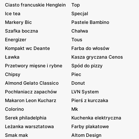
Ciasto francuskie Henglein
Top
Ice tea
Specjal
Markery Bic
Pastele Bambino
Szafka boczna
Chałwa
Energizer
Tous
Kompakt wc Deante
Farba do włosów
Ławka
Kasza gryczana Cenos
Przetwory mięsne i rybne
Spód do pizzy
Chipsy
Piec
Almond Gelato Classico
Donut
Pochłaniacz zapachów
LVN System
Makaron Leon Kucharz
Pierś z kurczaka
Colorino
Mk
Serek philadelphia
Kuchenka elektryczna
Leżanka warsztatowa
Farby plakatowe
Smak mak
Altom Design