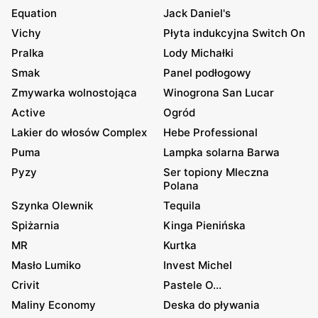
Equation
Jack Daniel's
Vichy
Płyta indukcyjna Switch On
Pralka
Lody Michałki
Smak
Panel podłogowy
Zmywarka wolnostojąca
Winogrona San Lucar
Active
Ogród
Lakier do włosów Complex
Hebe Professional
Puma
Lampka solarna Barwa
Pyzy
Ser topiony Mleczna
Polana
Szynka Olewnik
Tequila
Spiżarnia
Kinga Pienińska
MR
Kurtka
Masło Lumiko
Invest Michel
Crivit
Pastele O...
Maliny Economy
Deska do pływania