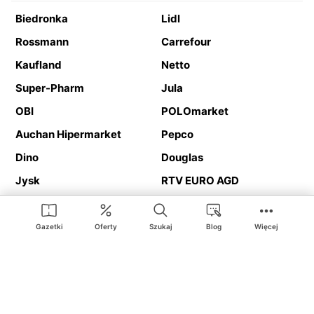
Biedronka
Lidl
Rossmann
Carrefour
Kaufland
Netto
Super-Pharm
Jula
OBI
POLOmarket
Auchan Hipermarket
Pepco
Dino
Douglas
Jysk
RTV EURO AGD
Action
Media Expert
Deichmann
Media Markt
Gazetki
Oferty
Szukaj
Blog
Więcej
Ding.pl to serwis internetowy prezentujący
gazetki promocyjne
oraz
katalogi
sklepów i dużych sieci handlowych. Dzięki
geolokalizacji otrzymasz przede wszystkim oferty sklepów, z
Twojego bliskiego otoczenia. Dodatkowo na stronie znajdziesz
adresy sklepów, więc w trakcie podróży bez problemu trafisz do