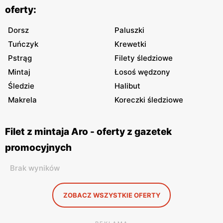
oferty:
Dorsz
Paluszki
Tuńczyk
Krewetki
Pstrąg
Filety śledziowe
Mintaj
Łosoś wędzony
Śledzie
Halibut
Makrela
Koreczki śledziowe
Filet z mintaja Aro - oferty z gazetek
promocyjnych
Brak wyników
ZOBACZ WSZYSTKIE OFERTY