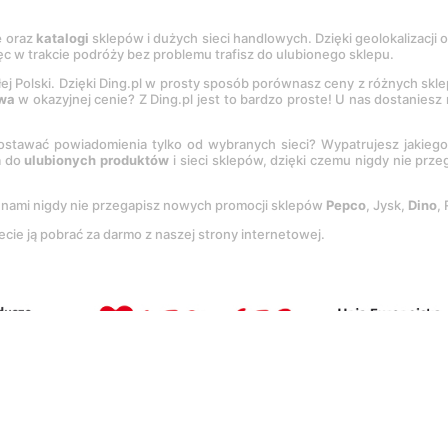
e
oraz
katalogi
sklepów i dużych sieci handlowych. Dzięki geolokalizacji
c w trakcie podróży bez problemu trafisz do ulubionego sklepu.
łej Polski. Dzięki Ding.pl w prosty sposób porównasz ceny z różnych skl
wa
w okazyjnej cenie? Z Ding.pl jest to bardzo proste! U nas dostanies
stawać powiadomienia tylko od wybranych sieci? Wypatrujesz jakieg
a do
ulubionych produktów
i sieci sklepów, dzięki czemu nigdy nie prz
Z nami nigdy nie przegapisz nowych promocji sklepów
Pepco
, Jysk,
Dino
,
ecie ją pobrać za darmo z naszej strony internetowej.
tację
Regulaminu
oraz
Polityki prywatności
.
Ustawienia preferencji
.
Co