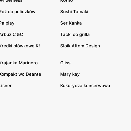
Wilderness
Rotho
Róż do policzków
Sushi Tamaki
Palplay
Ser Kanka
Arbuz C &C
Tacki do grilla
Kredki ołówkowe K!
Słoik Altom Design
Krajanka Marinero
Gliss
Kompakt wc Deante
Mary kay
Lisner
Kukurydza konserwowa