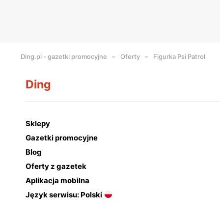
Ding.pl - gazetki promocyjne
Oferty
Figurka Psi Patrol
Ding
Sklepy
Gazetki promocyjne
Blog
Oferty z gazetek
Aplikacja mobilna
Język serwisu: Polski