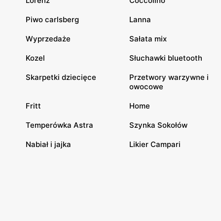
Lorenz
Coccolino
Piwo carlsberg
Lanna
Wyprzedaże
Sałata mix
Kozel
Słuchawki bluetooth
Skarpetki dziecięce
Przetwory warzywne i
owocowe
Fritt
Home
Temperówka Astra
Szynka Sokołów
Nabiał i jajka
Likier Campari