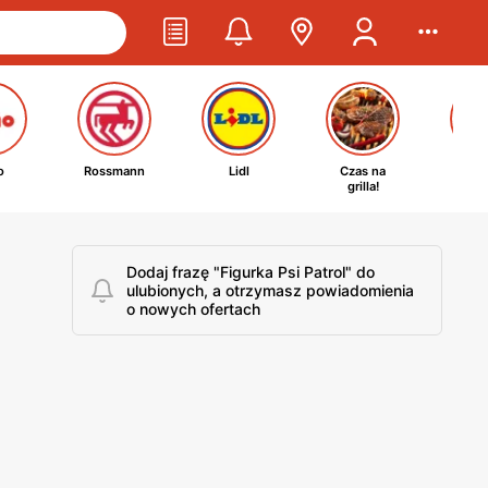
o
Rossmann
Lidl
Czas na
Ta
grilla!
kosm
Dodaj frazę "Figurka Psi Patrol" do
ulubionych, a otrzymasz powiadomienia
o nowych ofertach