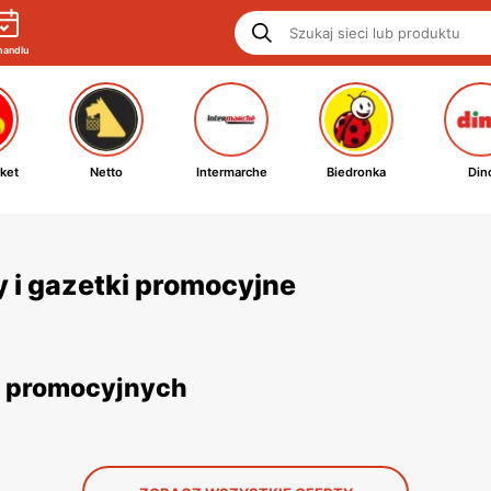
handlu
ket
Netto
Intermarche
Biedronka
Din
ty i gazetki promocyjne
ek promocyjnych