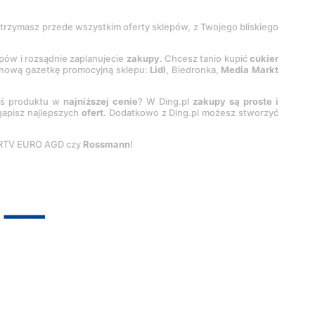
 otrzymasz przede wszystkim oferty sklepów, z Twojego bliskiego
epów i rozsądnie zaplanujecie
zakupy
. Chcesz tanio kupić
cukier
z nową gazetkę promocyjną sklepu:
Lidl
, Biedronka,
Media Markt
oś produktu w
najniższej cenie
? W Ding.pl
zakupy są proste i
egapisz najlepszych
ofert
. Dodatkowo z Ding.pl możesz stworzyć
 RTV EURO AGD czy
Rossmann
!
pyright by
INTERIA.PL
1999-
2026
. Wszystkie prawa zastrzeżone.