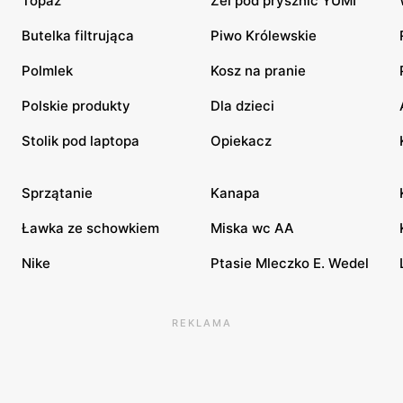
Topaz
Żel pod prysznic YUMI
Butelka filtrująca
Piwo Królewskie
Polmlek
Kosz na pranie
Polskie produkty
Dla dzieci
Stolik pod laptopa
Opiekacz
Sprzątanie
Kanapa
Ławka ze schowkiem
Miska wc AA
Nike
Ptasie Mleczko E. Wedel
REKLAMA