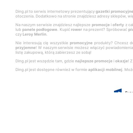
Ding.pl to serwis internetowy prezentujący
gazetki promocyjn
otoczenia. Dodatkowo na stronie znajdziesz adresy sklepów, wię
Na naszym serwisie znajdziesz najlepsze
promocje
i
oferty
z ca
lub
panele podłogowe
. Kupić
rower
na prezent? Spróbować
pi
czy
Leroy Merlin
.
Nie interesują cię wszystkie
promocyjne
produkty? Chcesz do
przyjemne
! W naszym serwisie możesz włączyć powiadomieni
listę zakupową, którą zabierzesz ze sobą!
Ding.pl jest wszędzie tam, gdzie
najlepsze promocje
i
okazje
! 
Ding.pl jest dostępne również w formie
aplikacji mobilnej
. Moż
Korzystanie z portalu oznacza akcep