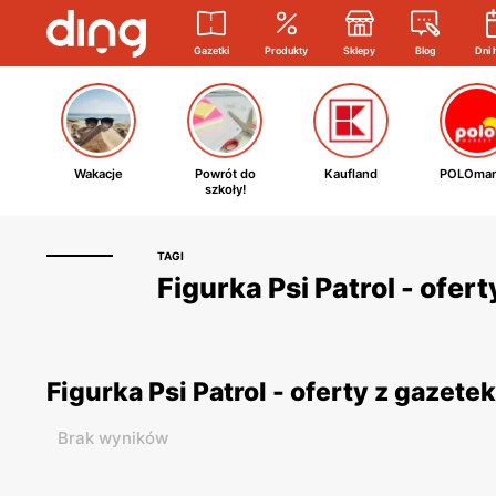
Gazetki
Produkty
Sklepy
Blog
Dni 
Wakacje
Powrót do
Kaufland
POLOmar
szkoły!
TAGI
Figurka Psi Patrol - ofer
Figurka Psi Patrol - oferty z gazet
Brak wyników