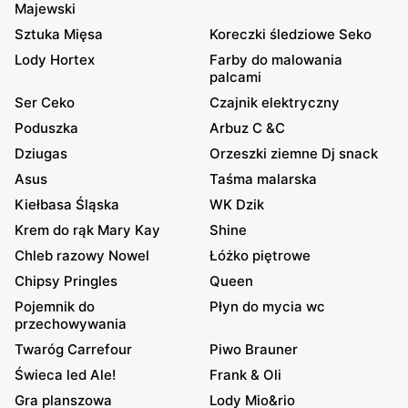
Majewski
Sztuka Mięsa
Koreczki śledziowe Seko
Lody Hortex
Farby do malowania
palcami
Ser Ceko
Czajnik elektryczny
Poduszka
Arbuz C &C
Dziugas
Orzeszki ziemne Dj snack
Asus
Taśma malarska
Kiełbasa Śląska
WK Dzik
Krem do rąk Mary Kay
Shine
Chleb razowy Nowel
Łóżko piętrowe
Chipsy Pringles
Queen
Pojemnik do
Płyn do mycia wc
przechowywania
Twaróg Carrefour
Piwo Brauner
Świeca led Ale!
Frank & Oli
Gra planszowa
Lody Mio&rio