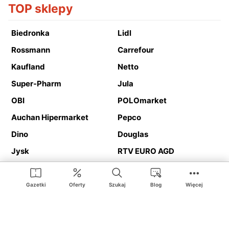
TOP sklepy
Biedronka
Lidl
Rossmann
Carrefour
Kaufland
Netto
Super-Pharm
Jula
OBI
POLOmarket
Auchan Hipermarket
Pepco
Dino
Douglas
Jysk
RTV EURO AGD
Action
Media Expert
Deichmann
Media Markt
Gazetki
Oferty
Szukaj
Blog
Więcej
Ding.pl to serwis internetowy prezentujący
gazetki promocyjne
oraz
katalogi
sklepów i dużych sieci handlowych. Dzięki