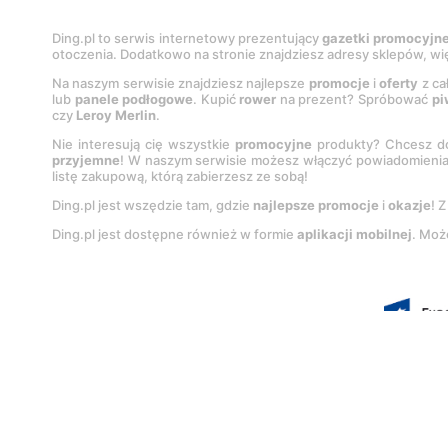
Ding.pl to serwis internetowy prezentujący
gazetki promocyjn
otoczenia. Dodatkowo na stronie znajdziesz adresy sklepów, wię
Na naszym serwisie znajdziesz najlepsze
promocje
i
oferty
z ca
lub
panele podłogowe
. Kupić
rower
na prezent? Spróbować
pi
czy
Leroy Merlin
.
Nie interesują cię wszystkie
promocyjne
produkty? Chcesz do
przyjemne
! W naszym serwisie możesz włączyć powiadomieni
listę zakupową, którą zabierzesz ze sobą!
Ding.pl jest wszędzie tam, gdzie
najlepsze promocje
i
okazje
! 
Ding.pl jest dostępne również w formie
aplikacji mobilnej
. Moż
Korzystanie z portalu oznacza akcep