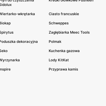
Płyn do czyszczenia
Kredki ołówkowe Pusheen
Sidolux
Wiertarko-wkrętarka
Ciasto francuskie
Biokap
Schweppes
Spirytus
Zagłębiarka Meec Tools
Poduszka dekoracyjna
Polmak
Seko
Kuchenka gazowa
Wyrzynarka
Lody KitKat
Inspire
Przyprawa kamis