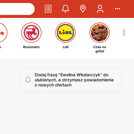
o
Rossmann
Lidl
Czas na
Ta
grilla!
kosm
Dodaj frazę "Ewelina Włodarczyk" do
ulubionych, a otrzymasz powiadomienia
o nowych ofertach