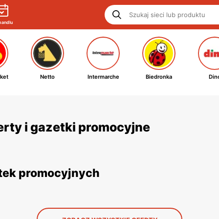
handlu
ket
Netto
Intermarche
Biedronka
Din
erty i gazetki promocyjne
etek promocyjnych