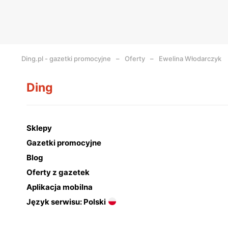
Ding.pl - gazetki promocyjne
Oferty
Ewelina Włodarczyk
Ding
Sklepy
Gazetki promocyjne
Blog
Oferty z gazetek
Aplikacja mobilna
Język serwisu: Polski