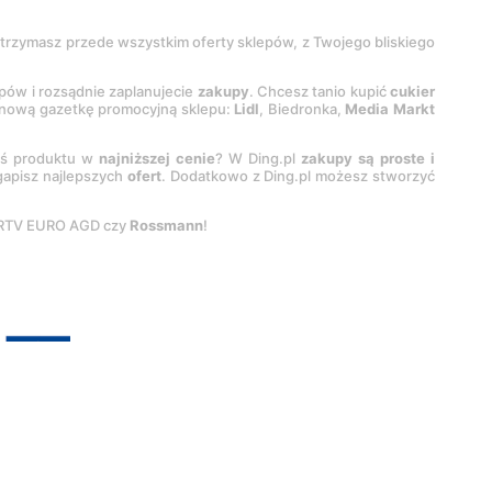
 otrzymasz przede wszystkim oferty sklepów, z Twojego bliskiego
epów i rozsądnie zaplanujecie
zakupy
. Chcesz tanio kupić
cukier
z nową gazetkę promocyjną sklepu:
Lidl
, Biedronka,
Media Markt
oś produktu w
najniższej cenie
? W Ding.pl
zakupy są proste i
egapisz najlepszych
ofert
. Dodatkowo z Ding.pl możesz stworzyć
 RTV EURO AGD czy
Rossmann
!
pyright by
INTERIA.PL
1999-
2026
. Wszystkie prawa zastrzeżone.