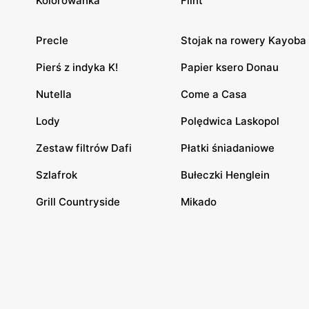
Kolorowanka
Flint
Precle
Stojak na rowery Kayoba
Pierś z indyka K!
Papier ksero Donau
Nutella
Come a Casa
Lody
Polędwica Laskopol
Zestaw filtrów Dafi
Płatki śniadaniowe
Szlafrok
Bułeczki Henglein
Grill Countryside
Mikado