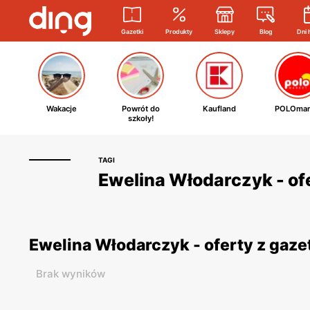
Gazetki
Produkty
Sklepy
Blog
Dni 
Wakacje
Powrót do
Kaufland
POLOmar
szkoły!
TAGI
Ewelina Włodarczyk - of
Ewelina Włodarczyk - oferty z gaz
Brak wyników