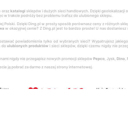
e
oraz
katalogi
sklepów i dużych sieci handlowych. Dzięki geolokalizacji
c w trakcie podróży bez problemu trafisz do ulubionego sklepu.
łej Polski. Dzięki Ding.pl w prosty sposób porównasz ceny z różnych skl
wa
w okazyjnej cenie? Z Ding.pl jest to bardzo proste! U nas dostanies
stawać powiadomienia tylko od wybranych sieci? Wypatrujesz jakieg
a do
ulubionych produktów
i sieci sklepów, dzięki czemu nigdy nie prz
Z nami nigdy nie przegapisz nowych promocji sklepów
Pepco
, Jysk,
Dino
,
ecie ją pobrać za darmo z naszej strony internetowej.
tację
Regulaminu
oraz
Polityki prywatności
.
Ustawienia preferencji
.
Co