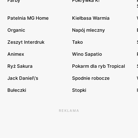
Farby
Pokrywka K!
Patelnia MG Home
Kiełbasa Warmia
Organic
Napój mleczny
Zeszyt Interdruk
Tako
Animex
Wino Sapatio
Ryż Sakura
Pokarm dla ryb Tropical
Jack Daniel\'s
Spodnie robocze
Bułeczki
Stopki
REKLAMA